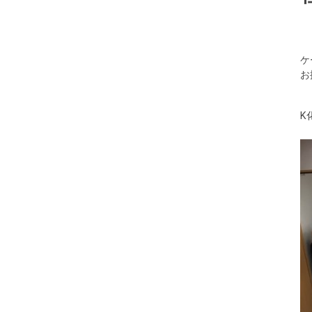
ケ
お
K