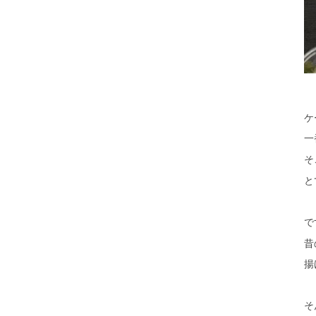
ケ
一
そ
と
で
昔
揚
そ