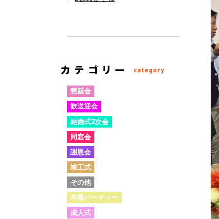
懇親会
歓送迎会
結婚式2次会
同窓会
謝恩会
竣工式
その他
卒業パーティー
成人式