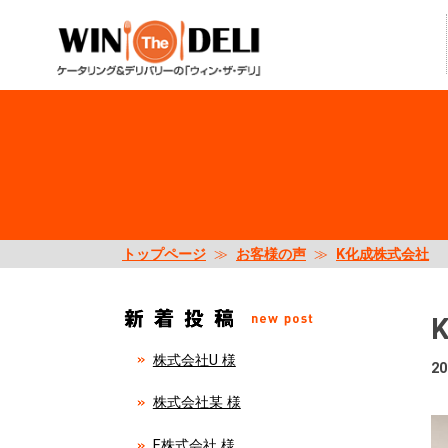
トップページ
≫
お客様の声
≫
K化成株式会社
株式会社U 様
20
株式会社某 様
E株式会社 様