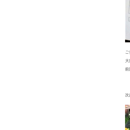
ご
大
前
次