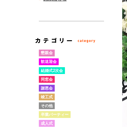
懇親会
歓送迎会
結婚式2次会
同窓会
謝恩会
竣工式
その他
卒業パーティー
成人式