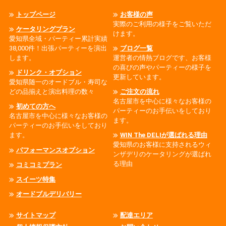
トップページ
お客様の声
実際のご利用の様子をご覧いただ
ケータリングプラン
けます。
愛知県全域・パーティー累計実績
38,000件！出張パーティーを演出
ブログ一覧
します。
運営者の情熱ブログです、お客様
の喜びの声やパーティーの様子を
ドリンク・オプション
更新しています。
愛知県随一のオードブル・寿司な
どの品揃えと演出料理の数々
ご注文の流れ
名古屋市を中心に様々なお客様の
初めての方へ
パーティーのお手伝いをしており
名古屋市を中心に様々なお客様の
ます。
パーティーのお手伝いをしており
ます。
WIN The DELIが選ばれる理由
愛知県のお客様に支持されるウィ
パフォーマンスオプション
ンザデリのケータリングが選ばれ
る理由
コミコミプラン
スイーツ特集
オードブルデリバリー
サイトマップ
配達エリア