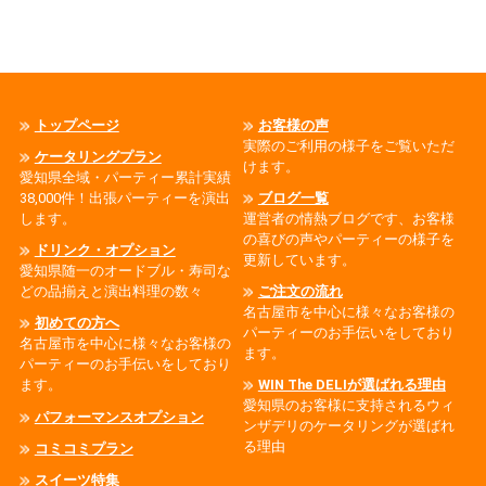
トップページ
お客様の声
実際のご利用の様子をご覧いただ
ケータリングプラン
けます。
愛知県全域・パーティー累計実績
38,000件！出張パーティーを演出
ブログ一覧
します。
運営者の情熱ブログです、お客様
の喜びの声やパーティーの様子を
ドリンク・オプション
更新しています。
愛知県随一のオードブル・寿司な
どの品揃えと演出料理の数々
ご注文の流れ
名古屋市を中心に様々なお客様の
初めての方へ
パーティーのお手伝いをしており
名古屋市を中心に様々なお客様の
ます。
パーティーのお手伝いをしており
ます。
WIN The DELIが選ばれる理由
愛知県のお客様に支持されるウィ
パフォーマンスオプション
ンザデリのケータリングが選ばれ
る理由
コミコミプラン
スイーツ特集