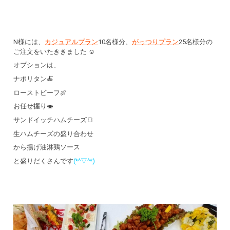
N様には、
カジュアルプラン
10名様分、
がっつりプラン
25名様分の
ご注文をいたききました ☺
オプションは、
ナポリタン🍝
ローストビーフ🍖
お任せ握り🍣
サンドイッチハムチーズ🍞
生ハムチーズの盛り合わせ
から揚げ油淋鶏ソース
と盛りだくさんです
(*^▽^*)