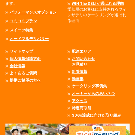
ます。
WIN The DELIが選ばれる理由
愛知県のお客様に支持されるウィ
パフォーマンスオプション
ンザデリのケータリングが選ばれ
る理由
コミコミプラン
スイーツ特集
オードブルデリバリー
サイトマップ
配達エリア
個人情報保護方針
お問い合わせ
お見積り
会社情報
新着情報
よくあるご質問
動画集
提携ご希望の方へ
ケータリング事例集
オーナーからのあいさつ
アクセス
特定商取引
SDGs達成に向けた取り組み