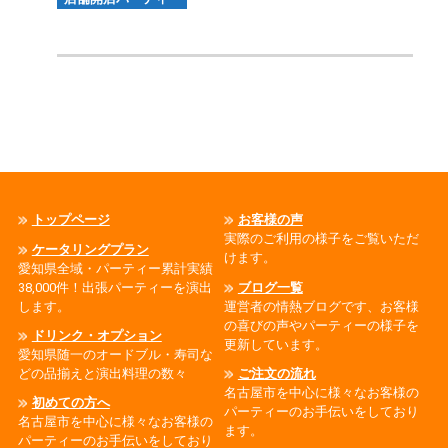
トップページ
お客様の声
実際のご利用の様子をご覧いただ
ケータリングプラン
けます。
愛知県全域・パーティー累計実績
38,000件！出張パーティーを演出
ブログ一覧
します。
運営者の情熱ブログです、お客様
の喜びの声やパーティーの様子を
ドリンク・オプション
更新しています。
愛知県随一のオードブル・寿司な
どの品揃えと演出料理の数々
ご注文の流れ
名古屋市を中心に様々なお客様の
初めての方へ
パーティーのお手伝いをしており
名古屋市を中心に様々なお客様の
ます。
パーティーのお手伝いをしており