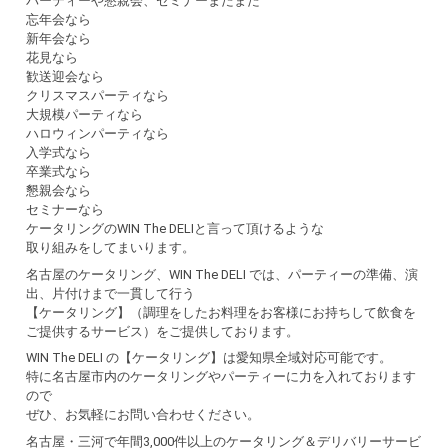
パーティーや懇親会、セミナーまたまた
忘年会なら
新年会なら
花見なら
歓送迎会なら
クリスマスパーティなら
大規模パーティなら
ハロウィンパーティなら
入学式なら
卒業式なら
懇親会なら
セミナーなら
ケータリングのWIN The DELIと言って頂けるような
取り組みをしてまいります。
名古屋のケータリング、WIN The DELI では、パーティーの準備、演
出、片付けまで一貫して行う
【ケータリング】（調理をしたお料理をお客様にお持ちして飲食を
ご提供するサービス）をご提供しております。
WIN The DELI の【ケータリング】は愛知県全域対応可能です。
特に名古屋市内のケータリングやパーティーに力を入れております
ので
ぜひ、お気軽にお問い合わせください。
名古屋・三河で年間3,000件以上のケータリング＆デリバリーサービ