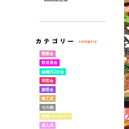
懇親会
歓送迎会
結婚式2次会
同窓会
謝恩会
竣工式
その他
卒業パーティー
成人式