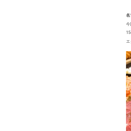
名
今
1
エ