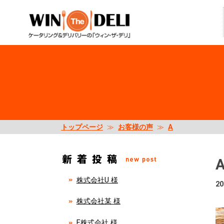
トップページ
≫
お客様の声
≫
A
株式会社U 様
20
株式会社某 様
E株式会社 様