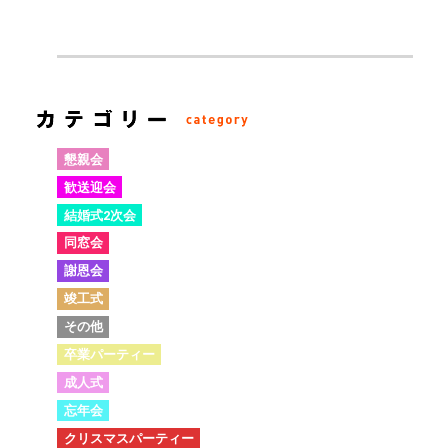
懇親会
歓送迎会
結婚式2次会
同窓会
謝恩会
竣工式
その他
卒業パーティー
成人式
忘年会
クリスマスパーティー