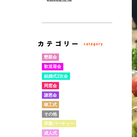
懇親会
歓送迎会
結婚式2次会
同窓会
謝恩会
竣工式
その他
卒業パーティー
成人式