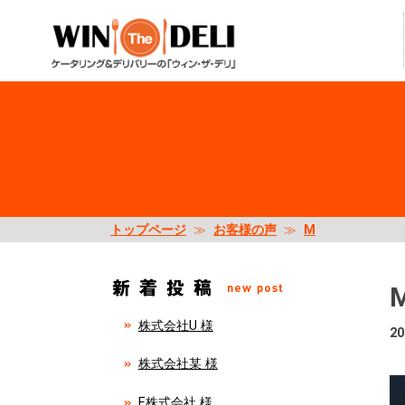
トップページ
≫
お客様の声
≫
M
株式会社U 様
20
株式会社某 様
E株式会社 様