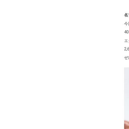
名
今
4
エ
2
ぜ