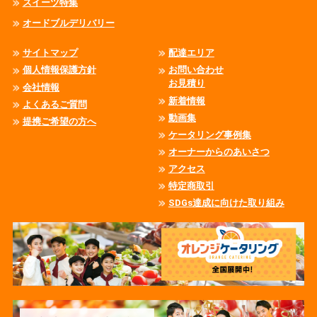
スイーツ特集
オードブルデリバリー
サイトマップ
配達エリア
個人情報保護方針
お問い合わせ
お見積り
会社情報
新着情報
よくあるご質問
動画集
提携ご希望の方へ
ケータリング事例集
オーナーからのあいさつ
アクセス
特定商取引
SDGs達成に向けた取り組み