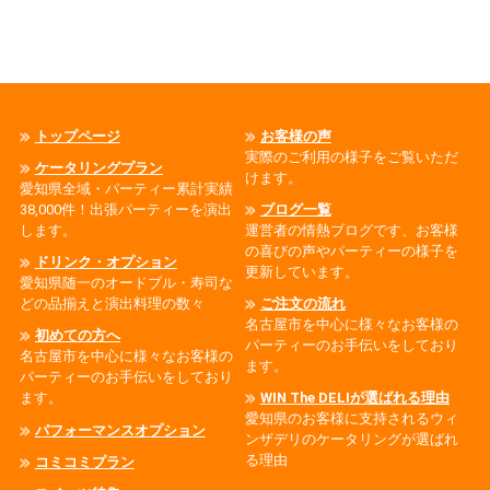
トップページ
お客様の声
実際のご利用の様子をご覧いただ
ケータリングプラン
けます。
愛知県全域・パーティー累計実績
38,000件！出張パーティーを演出
ブログ一覧
します。
運営者の情熱ブログです、お客様
の喜びの声やパーティーの様子を
ドリンク・オプション
更新しています。
愛知県随一のオードブル・寿司な
どの品揃えと演出料理の数々
ご注文の流れ
名古屋市を中心に様々なお客様の
初めての方へ
パーティーのお手伝いをしており
名古屋市を中心に様々なお客様の
ます。
パーティーのお手伝いをしており
ます。
WIN The DELIが選ばれる理由
愛知県のお客様に支持されるウィ
パフォーマンスオプション
ンザデリのケータリングが選ばれ
る理由
コミコミプラン