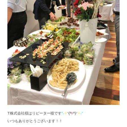
T株式会社様はリピーター様です
°˖
✧
◝(⁰
▿
⁰)◜
✧
˖°
いつもありがとうございます！！