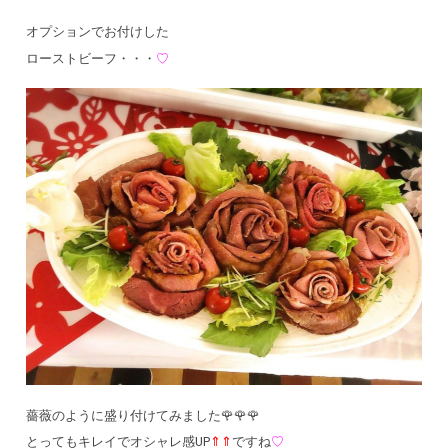
オプションでお付けした
ローストビーフ・・・
♡
薔薇のように盛り付けてみました🌹🌹🌹
とってもキレイでオシャレ感UP
⇑⇑
ですね
♡