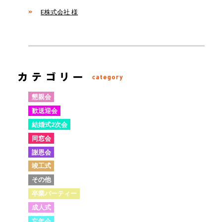
E株式会社 様
懇親会
歓送迎会
結婚式2次会
同窓会
謝恩会
竣工式
その他
卒業パーティー
成人式
忘年会