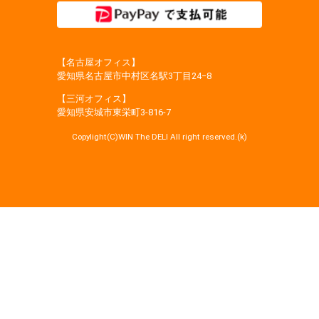
【名古屋オフィス】
愛知県名古屋市中村区名駅3丁目24−8
【三河オフィス】
愛知県安城市東栄町3‐816‐7
Copylight(C)WIN The DELI All right reserved.(k)