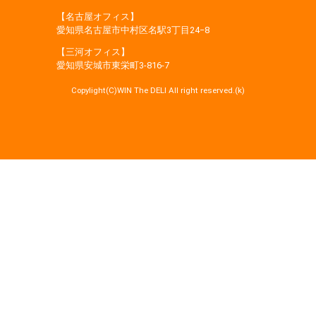
【名古屋オフィス】
愛知県名古屋市中村区名駅3丁目24−8
【三河オフィス】
愛知県安城市東栄町3‐816‐7
Copylight(C)WIN The DELI All right reserved.(k)