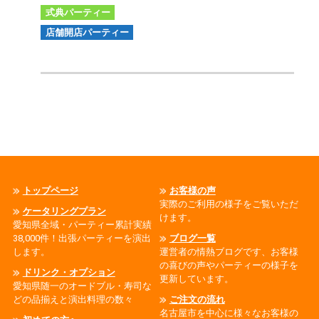
式典パーティー
店舗開店パーティー
トップページ
お客様の声
実際のご利用の様子をご覧いただ
ケータリングプラン
けます。
愛知県全域・パーティー累計実績
38,000件！出張パーティーを演出
ブログ一覧
します。
運営者の情熱ブログです、お客様
の喜びの声やパーティーの様子を
ドリンク・オプション
更新しています。
愛知県随一のオードブル・寿司な
どの品揃えと演出料理の数々
ご注文の流れ
名古屋市を中心に様々なお客様の