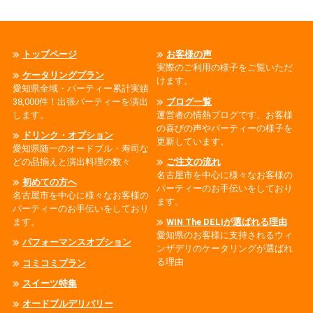
トップページ
お客様の声
実際のご利用の様子をご覧いただ
ケータリングプラン
けます。
愛知県全域・パーティー累計実績
38,000件！出張パーティーを演出
ブログ一覧
します。
運営者の情熱ブログです、お客様
の喜びの声やパーティーの様子を
ドリンク・オプション
更新しています。
愛知県随一のオードブル・寿司な
どの品揃えと演出料理の数々
ご注文の流れ
名古屋市を中心に様々なお客様の
初めての方へ
パーティーのお手伝いをしており
名古屋市を中心に様々なお客様の
ます。
パーティーのお手伝いをしており
ます。
WIN The DELIが選ばれる理由
愛知県のお客様に支持されるウィ
パフォーマンスオプション
ンザデリのケータリングが選ばれ
る理由
コミコミプラン
スイーツ特集
オードブルデリバリー