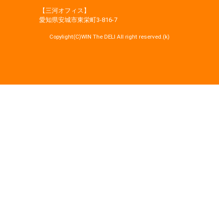
【三河オフィス】
愛知県安城市東栄町3‐816‐7
Copylight(C)WIN The DELI All right reserved.(k)