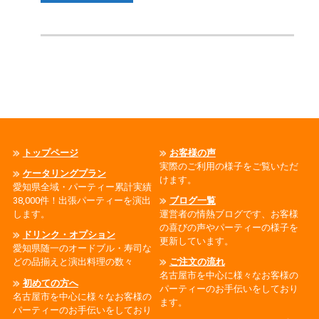
トップページ
お客様の声
実際のご利用の様子をご覧いただ
ケータリングプラン
けます。
愛知県全域・パーティー累計実績
38,000件！出張パーティーを演出
ブログ一覧
します。
運営者の情熱ブログです、お客様
の喜びの声やパーティーの様子を
ドリンク・オプション
更新しています。
愛知県随一のオードブル・寿司な
どの品揃えと演出料理の数々
ご注文の流れ
名古屋市を中心に様々なお客様の
初めての方へ
パーティーのお手伝いをしており
名古屋市を中心に様々なお客様の
ます。
パーティーのお手伝いをしており