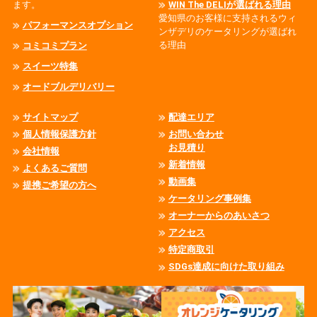
ます。
WIN The DELIが選ばれる理由
愛知県のお客様に支持されるウィ
パフォーマンスオプション
ンザデリのケータリングが選ばれ
る理由
コミコミプラン
スイーツ特集
オードブルデリバリー
サイトマップ
配達エリア
個人情報保護方針
お問い合わせ
お見積り
会社情報
新着情報
よくあるご質問
動画集
提携ご希望の方へ
ケータリング事例集
オーナーからのあいさつ
アクセス
特定商取引
SDGs達成に向けた取り組み