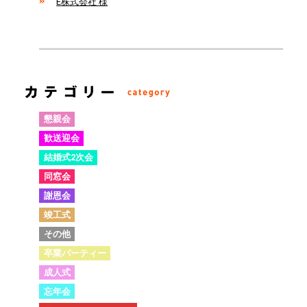
E株式会社 様
懇親会
歓送迎会
結婚式2次会
同窓会
謝恩会
竣工式
その他
卒業パーティー
成人式
忘年会