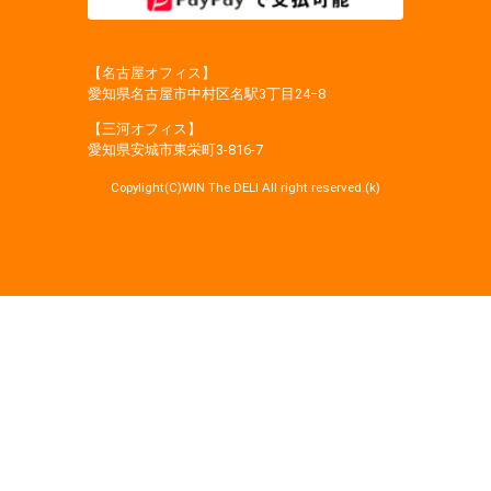
【名古屋オフィス】
愛知県名古屋市中村区名駅3丁目24−8
【三河オフィス】
愛知県安城市東栄町3‐816‐7
Copylight(C)WIN The DELI All right reserved.(k)