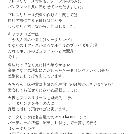
プレスリリース資料も、テーブルのわきに
パンフレット共に置かせていただきました。
プレスリリース資料の作り方に関しては
自社の提供できる価値は何かを
しっかりと考えながら、作成しました。
キャッチコピーは
「今大人気の企業向けケータリング」
あなたのオフィスがまるでホテルのブライダル会場
まれでホテルのビュッフェへと大変身！
です。
料理だけでなく見た目の華やかさや
豪華さなどの演出にこだわったケータリングという部分を
差別化として打ち出しています。
もちろん、味や量は老舗の今寿司での経験がございますので
安心してお任せくださいと記載しました。
今後もプレスリリースを継続的に行い
ケータリングを多くの人に
身近に感じて頂ければと思います。
ケータリングは名古屋でのWIN The DELI では、
パーティーの準備、演出、片付けまで一貫して行う
【ケータリング】