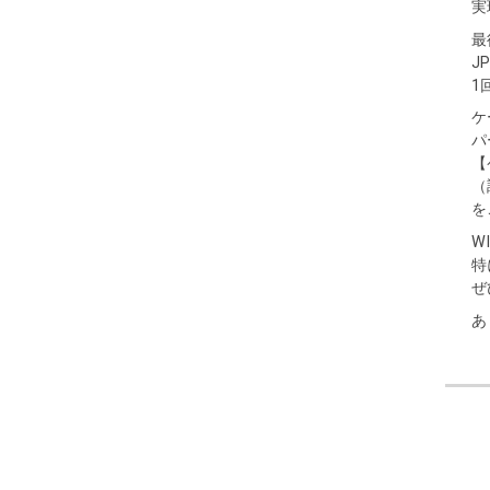
実
最
J
1
ケ
パ
【
（
を
W
特
ぜ
あ