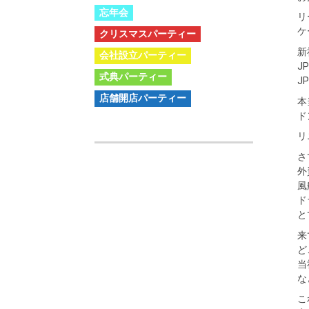
忘年会
リ
ケ
クリスマスパーティー
新
会社設立パーティー
J
式典パーティー
J
店舗開店パーティー
本
ド
リ
さ
外
風
ド
と
来
ど
当
な
こ