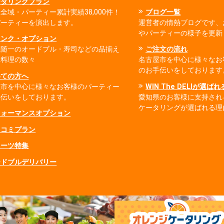
ータリングプラン
全域・パーティー累計実績38,000件！
ブログ一覧
パーティーを演出します。
運営者の情熱ブログです、
やパーティーの様子を更新
リンク・オプション
県随一のオードブル・寿司などの品揃え
ご注文の流れ
出料理の数々
名古屋市を中心に様々なお
のお手伝いをしております
めての方へ
屋市を中心に様々なお客様のパーティー
WIN The DELIが選ば
手伝いをしております。
愛知県のお客様に支持され
ケータリングが選ばれる理
フォーマンスオプション
ミコミプラン
イーツ特集
ードブルデリバリー