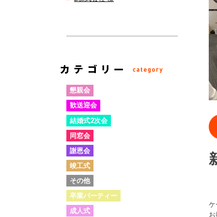
懇親会
歓送迎会
結婚式2次会
同窓会
謝恩会
竣工式
その他
卒業パーティー
ケ
成人式
お