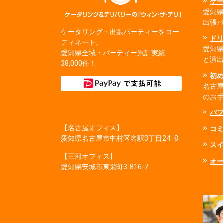
ケ
愛知県
出張
ケータリング・出張パーティーをコー
ド
ディネート。
愛知
愛知県全域・パーティー累計実績
と演
38,000件！
初
名古
のお
パ
【名古屋オフィス】
コ
愛知県名古屋市中村区名駅3丁目24−8
ス
【三河オフィス】
オ
愛知県安城市東栄町3‐816‐7