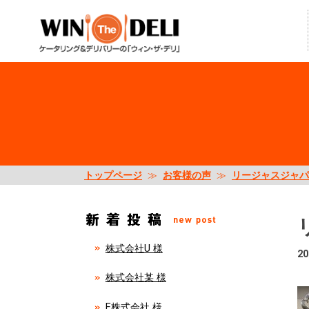
トップページ
≫
お客様の声
≫
リージャスジャパ
株式会社U 様
20
株式会社某 様
E株式会社 様