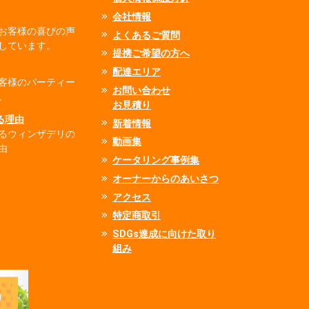
会社情報
お客様の喜びの声
よくあるご質問
しています。
提携ご希望の方へ
配達エリア
客様のパーティー
お問い合わせ
。
お見積り
れる理由
新着情報
るウィンザデリの
動画集
由
ケータリング事例集
オーナーからのあいさつ
アクセス
特定商取引
SDGs達成に向けた取り
組み