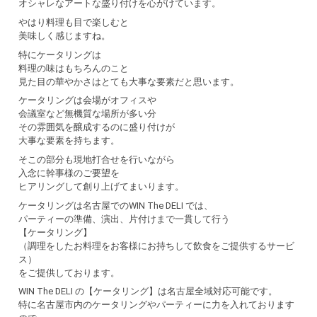
オシャレなアートな盛り付けを心がけています。
やはり料理も目で楽しむと
美味しく感じますね。
特にケータリングは
料理の味はもちろんのこと
見た目の華やかさはとても大事な要素だと思います。
ケータリングは会場がオフィスや
会議室など無機質な場所が多い分
その雰囲気を醸成するのに盛り付けが
大事な要素を持ちます。
そこの部分も現地打合せを行いながら
入念に幹事様のご要望を
ヒアリングして創り上げてまいります。
ケータリングは名古屋でのWIN The DELI では、
パーティーの準備、演出、片付けまで一貫して行う
【ケータリング】
（調理をしたお料理をお客様にお持ちして飲食をご提供するサービ
ス）
をご提供しております。
WIN The DELI の【ケータリング】は名古屋全域対応可能です。
特に名古屋市内のケータリングやパーティーに力を入れております