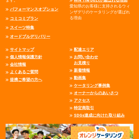
ます。
WIN The DELIが選ばれる理由
愛知県のお客様に支持されるウィ
パフォーマンスオプション
ンザデリのケータリングが選ばれ
る理由
コミコミプラン
スイーツ特集
オードブルデリバリー
サイトマップ
配達エリア
個人情報保護方針
お問い合わせ
お見積り
会社情報
新着情報
よくあるご質問
動画集
提携ご希望の方へ
ケータリング事例集
オーナーからのあいさつ
アクセス
特定商取引
SDGs達成に向けた取り組み