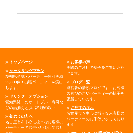
トップページ
お客様の声
実際のご利用の様子をご覧いただ
ケータリングプラン
けます。
愛知県全域・パーティー累計実績
38,000件！出張パーティーを演出
ブログ一覧
します。
運営者の情熱ブログです、お客様
の喜びの声やパーティーの様子を
ドリンク・オプション
更新しています。
愛知県随一のオードブル・寿司な
どの品揃えと演出料理の数々
ご注文の流れ
名古屋市を中心に様々なお客様の
初めての方へ
パーティーのお手伝いをしており
名古屋市を中心に様々なお客様の
ます。
パーティーのお手伝いをしており