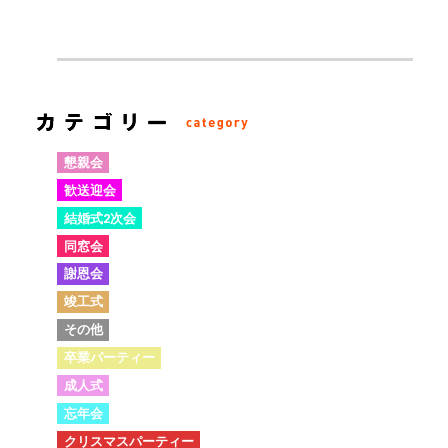
懇親会
歓送迎会
結婚式2次会
同窓会
謝恩会
竣工式
その他
卒業パーティー
成人式
忘年会
クリスマスパーティー