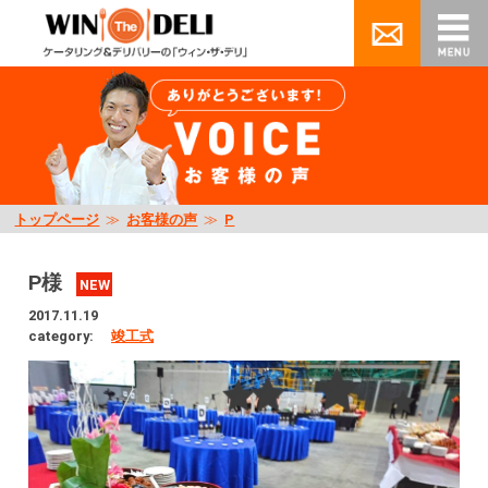
トップページ
≫
お客様の声
≫
P
P様
NEW
2017.11.19
category:
竣工式