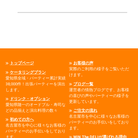
トップページ
お客様の声
実際のご利用の様子をご覧いただ
ケータリングプラン
けます。
愛知県全域・パーティー累計実績
38,000件！出張パーティーを演出
ブログ一覧
します。
運営者の情熱ブログです、お客様
の喜びの声やパーティーの様子を
ドリンク・オプション
更新しています。
愛知県随一のオードブル・寿司な
どの品揃えと演出料理の数々
ご注文の流れ
名古屋市を中心に様々なお客様の
初めての方へ
パーティーのお手伝いをしており
名古屋市を中心に様々なお客様の
ます。
パーティーのお手伝いをしており
ます。
WIN The DELIが選ばれる理由