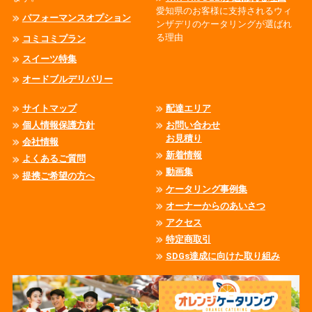
愛知県のお客様に支持されるウィ
パフォーマンスオプション
ンザデリのケータリングが選ばれ
る理由
コミコミプラン
スイーツ特集
オードブルデリバリー
サイトマップ
配達エリア
個人情報保護方針
お問い合わせ
お見積り
会社情報
新着情報
よくあるご質問
動画集
提携ご希望の方へ
ケータリング事例集
オーナーからのあいさつ
アクセス
特定商取引
SDGs達成に向けた取り組み