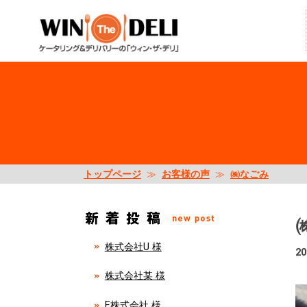
トップページ
≫
お客様の声
≫
㈱なごみ
株式会社U 様
20
株式会社某 様
E株式会社 様