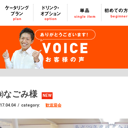
㈱なごみ様
NEW
17.04.04
/
category:
歓送迎会