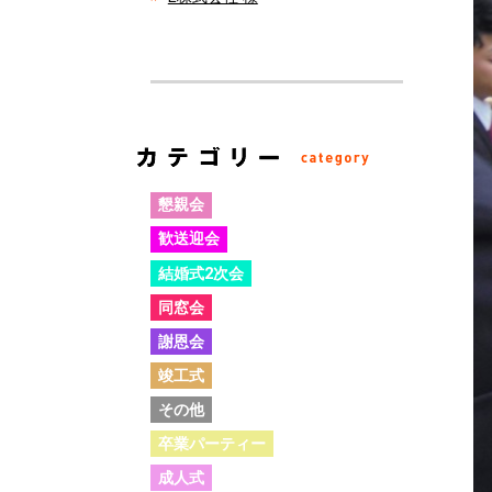
懇親会
歓送迎会
結婚式2次会
同窓会
謝恩会
竣工式
その他
卒業パーティー
成人式