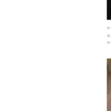
ケ
エ
ケ