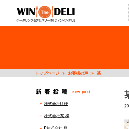
トップページ
≫
お客様の声
≫
某
株式会社U 様
20
株式会社某 様
E株式会社 様