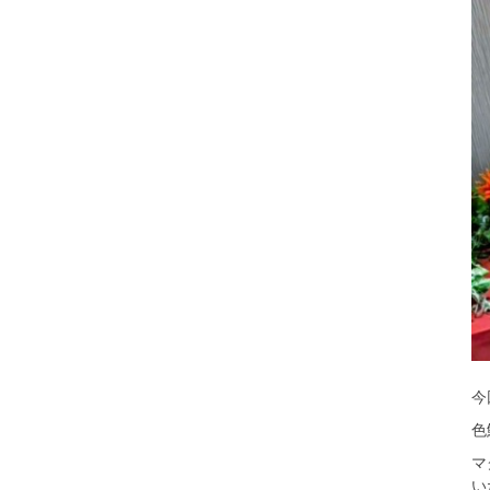
今
色
マ
い