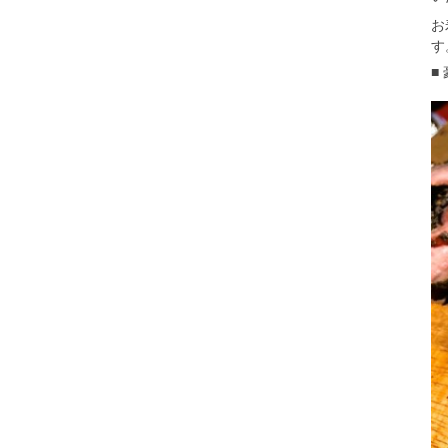
お
す
■