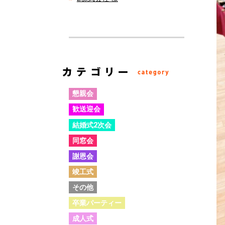
懇親会
歓送迎会
結婚式2次会
同窓会
謝恩会
竣工式
その他
卒業パーティー
成人式