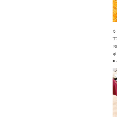
さ
丁
お
ボ
■