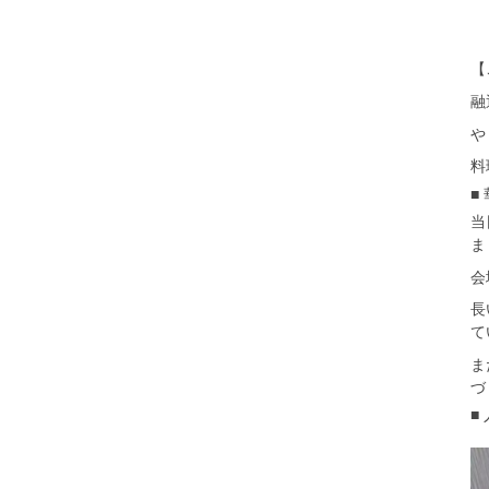
【
融
や
料
■
当
ま
会
長
て
ま
づ
■