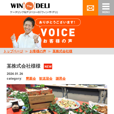
トップページ
≫
お客様の声
≫
某株式会社様
某株式会社様様
NEW
2024.01.26
category:
懇親会
歓送迎会
謝恩会