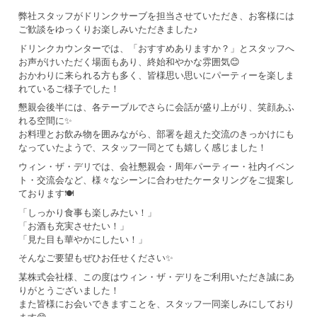
弊社スタッフがドリンクサーブを担当させていただき、お客様には
ご歓談をゆっくりお楽しみいただきました♪
ドリンクカウンターでは、「おすすめありますか？」とスタッフへ
お声がけいただく場面もあり、終始和やかな雰囲気😊
おかわりに来られる方も多く、皆様思い思いにパーティーを楽しま
れているご様子でした！
懇親会後半には、各テーブルでさらに会話が盛り上がり、笑顔あふ
れる空間に✨
お料理とお飲み物を囲みながら、部署を超えた交流のきっかけにも
なっていたようで、スタッフ一同とても嬉しく感じました！
ウィン・ザ・デリでは、会社懇親会・周年パーティー・社内イベン
ト・交流会など、様々なシーンに合わせたケータリングをご提案し
ております🍽️
「しっかり食事も楽しみたい！」
「お酒も充実させたい！」
「見た目も華やかにしたい！」
そんなご要望もぜひお任せください✨
某株式会社様、この度はウィン・ザ・デリをご利用いただき誠にあ
りがとうございました！
また皆様にお会いできますことを、スタッフ一同楽しみにしており