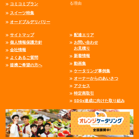
る理由
コミコミプラン
スイーツ特集
オードブルデリバリー
サイトマップ
配達エリア
個人情報保護方針
お問い合わせ
お見積り
会社情報
新着情報
よくあるご質問
動画集
提携ご希望の方へ
ケータリング事例集
オーナーからのあいさつ
アクセス
特定商取引
SDGs達成に向けた取り組み