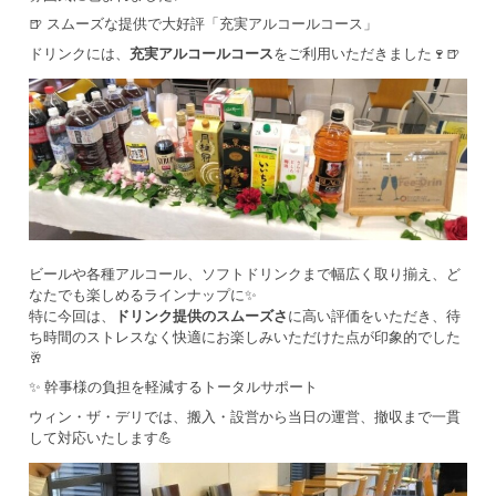
🍺 スムーズな提供で大好評「充実アルコールコース」
ドリンクには、
充実アルコールコース
をご利用いただきました🍷🍺
ビールや各種アルコール、ソフトドリンクまで幅広く取り揃え、ど
なたでも楽しめるラインナップに✨
特に今回は、
ドリンク提供のスムーズさ
に高い評価をいただき、待
ち時間のストレスなく快適にお楽しみいただけた点が印象的でした
🥂
✨ 幹事様の負担を軽減するトータルサポート
ウィン・ザ・デリでは、搬入・設営から当日の運営、撤収まで一貫
して対応いたします💪