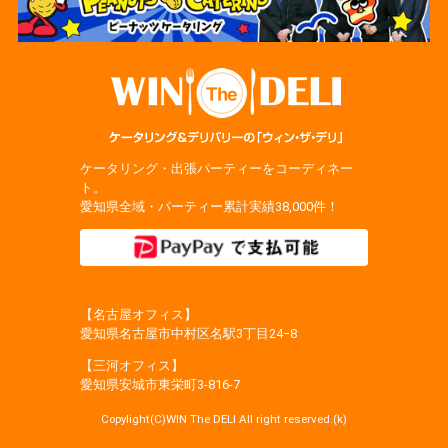
ケータリング・出張パーティーをコーディネー
ト。
愛知県全域・パーティー累計実績38,000件！
【名古屋オフィス】
愛知県名古屋市中村区名駅3丁目24−8
【三河オフィス】
愛知県安城市東栄町3‐816‐7
Copylight(C)WIN The DELI All right reserved.(k)