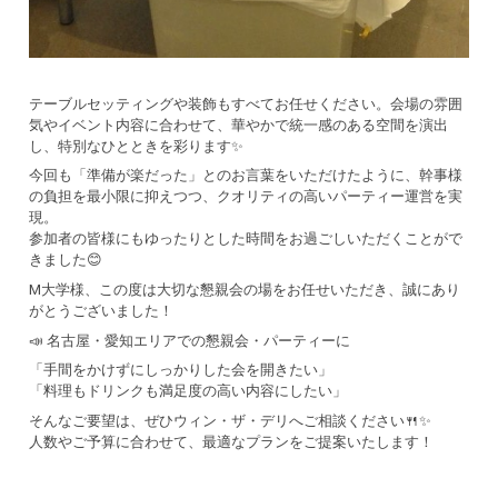
テーブルセッティングや装飾もすべてお任せください。会場の雰囲
気やイベント内容に合わせて、華やかで統一感のある空間を演出
し、特別なひとときを彩ります✨
今回も「準備が楽だった」とのお言葉をいただけたように、幹事様
の負担を最小限に抑えつつ、クオリティの高いパーティー運営を実
現。
参加者の皆様にもゆったりとした時間をお過ごしいただくことがで
きました😊
M大学様、この度は大切な懇親会の場をお任せいただき、誠にあり
がとうございました！
📣 名古屋・愛知エリアでの懇親会・パーティーに
「手間をかけずにしっかりした会を開きたい」
「料理もドリンクも満足度の高い内容にしたい」
そんなご要望は、ぜひウィン・ザ・デリへご相談ください🍴✨
人数やご予算に合わせて、最適なプランをご提案いたします！