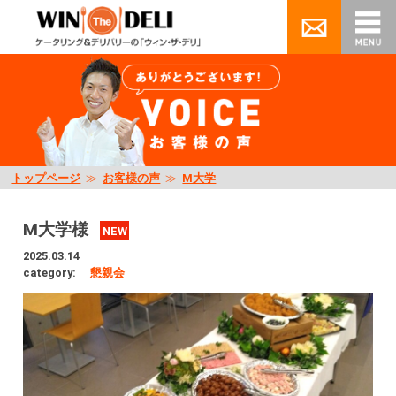
トップページ
≫
お客様の声
≫
M大学
M大学様
NEW
2025.03.14
category:
懇親会