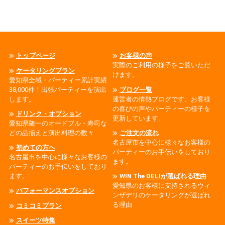
トップページ
お客様の声
実際のご利用の様子をご覧いただ
ケータリングプラン
けます。
愛知県全域・パーティー累計実績
38,000件！出張パーティーを演出
ブログ一覧
します。
運営者の情熱ブログです、お客様
の喜びの声やパーティーの様子を
ドリンク・オプション
更新しています。
愛知県随一のオードブル・寿司な
どの品揃えと演出料理の数々
ご注文の流れ
名古屋市を中心に様々なお客様の
初めての方へ
パーティーのお手伝いをしており
名古屋市を中心に様々なお客様の
ます。
パーティーのお手伝いをしており
ます。
WIN The DELIが選ばれる理由
愛知県のお客様に支持されるウィ
パフォーマンスオプション
ンザデリのケータリングが選ばれ
る理由
コミコミプラン
スイーツ特集