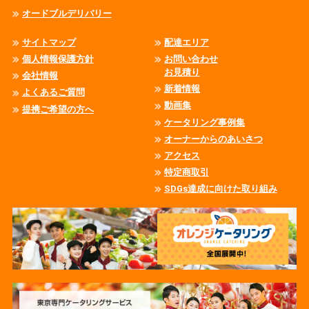
オードブルデリバリー
サイトマップ
配達エリア
個人情報保護方針
お問い合わせ
お見積り
会社情報
新着情報
よくあるご質問
動画集
提携ご希望の方へ
ケータリング事例集
オーナーからのあいさつ
アクセス
特定商取引
SDGs達成に向けた取り組み