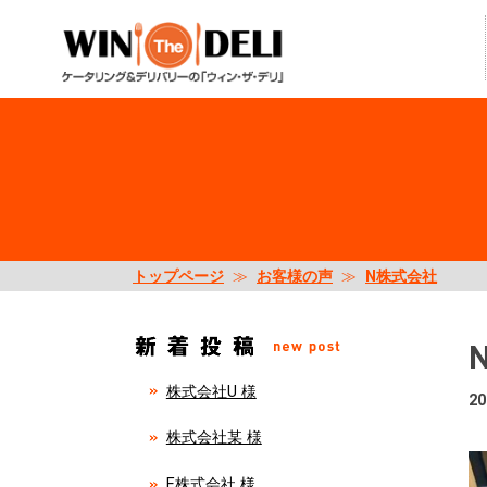
トップページ
≫
お客様の声
≫
N株式会社
株式会社U 様
20
株式会社某 様
E株式会社 様