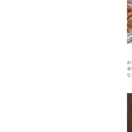
お
会
な