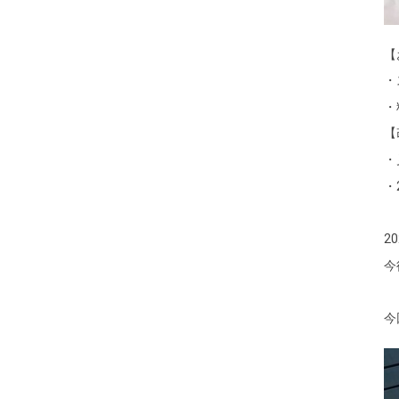
【
・
・
【
・
・
2
今
今