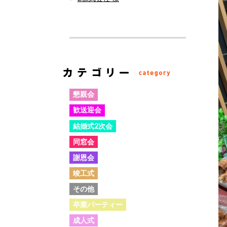
懇親会
歓送迎会
結婚式2次会
同窓会
謝恩会
竣工式
その他
卒業パーティー
成人式