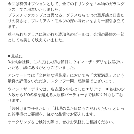
今回は有償オプションとして、全てのドリンクを「本物のガラスグ
ラス」でご用意いたしました。
プラスチックカップとは異なる、グラスならではの重厚感と口当た
りの良さは、プレミアム・モルツの深い味わいをより一層引き立て
ます。
並べられたグラスに注がれた琥珀色のビールは、会場の装飾の一部
としても美しく映えていました。
■ 最後に
D株式会社様、この度は大切な節目にウィン・ザ・デリをお選びい
ただき、誠にありがとうございました。
アンケートでは「全体的な満足度」においても「大変満足」という
最良の評価をいただき、スタッフ一同、感無量でございます。
ウィン・ザ・デリでは、名古屋を中心としたエリアで、10名様の少
人数から100名様を超える大規模パーティーまで幅広く対応してお
ります。
「片付けまで任せたい」「料理の見た目にもこだわりたい」といっ
た幹事様のご要望を、確かな品質でお応えします。
ケータリングをご検討の際は、ぜひお気軽にご相談ください。