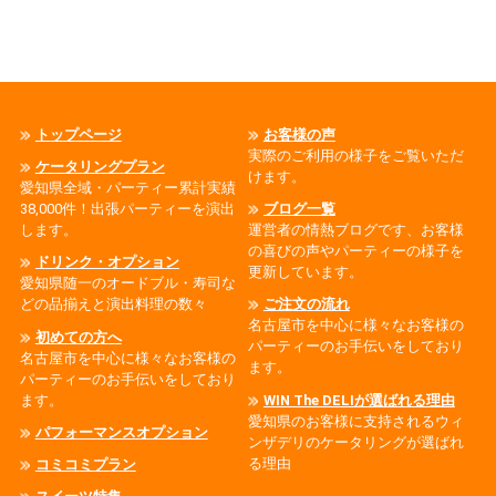
トップページ
お客様の声
実際のご利用の様子をご覧いただ
ケータリングプラン
けます。
愛知県全域・パーティー累計実績
38,000件！出張パーティーを演出
ブログ一覧
します。
運営者の情熱ブログです、お客様
の喜びの声やパーティーの様子を
ドリンク・オプション
更新しています。
愛知県随一のオードブル・寿司な
どの品揃えと演出料理の数々
ご注文の流れ
名古屋市を中心に様々なお客様の
初めての方へ
パーティーのお手伝いをしており
名古屋市を中心に様々なお客様の
ます。
パーティーのお手伝いをしており
ます。
WIN The DELIが選ばれる理由
愛知県のお客様に支持されるウィ
パフォーマンスオプション
ンザデリのケータリングが選ばれ
る理由
コミコミプラン