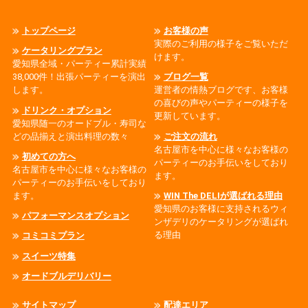
トップページ
お客様の声
実際のご利用の様子をご覧いただ
ケータリングプラン
けます。
愛知県全域・パーティー累計実績
38,000件！出張パーティーを演出
ブログ一覧
します。
運営者の情熱ブログです、お客様
の喜びの声やパーティーの様子を
ドリンク・オプション
更新しています。
愛知県随一のオードブル・寿司な
どの品揃えと演出料理の数々
ご注文の流れ
名古屋市を中心に様々なお客様の
初めての方へ
パーティーのお手伝いをしており
名古屋市を中心に様々なお客様の
ます。
パーティーのお手伝いをしており
ます。
WIN The DELIが選ばれる理由
愛知県のお客様に支持されるウィ
パフォーマンスオプション
ンザデリのケータリングが選ばれ
る理由
コミコミプラン
スイーツ特集
オードブルデリバリー
サイトマップ
配達エリア