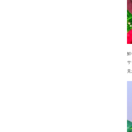
鮮
サ
見