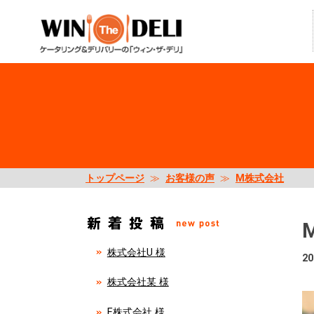
トップページ
≫
お客様の声
≫
M株式会社
株式会社U 様
20
株式会社某 様
E株式会社 様