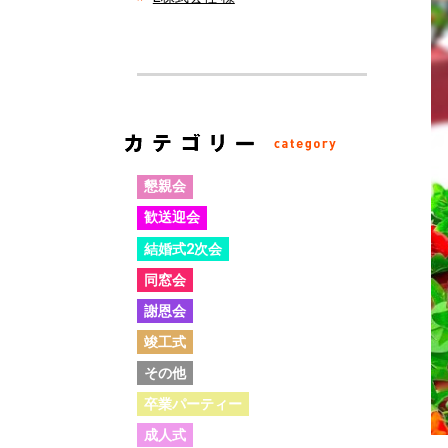
懇親会
歓送迎会
結婚式2次会
同窓会
謝恩会
竣工式
その他
卒業パーティー
成人式