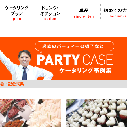
agoya-catering.jp/public_html/wp/wp-content/themes/winthede
会・記念式典