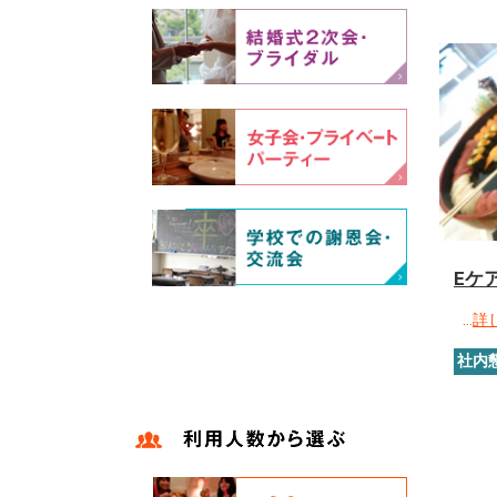
Eケ
…
詳
社内