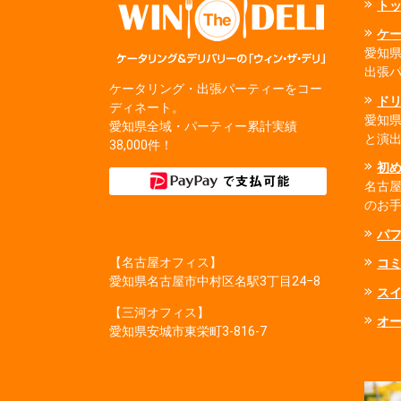
ト
ケ
愛知県
出張
ケータリング・出張パーティーをコー
ド
ディネート。
愛知
愛知県全域・パーティー累計実績
と演
38,000件！
初
名古
のお
パ
【名古屋オフィス】
コ
愛知県名古屋市中村区名駅3丁目24−8
ス
【三河オフィス】
オ
愛知県安城市東栄町3‐816‐7