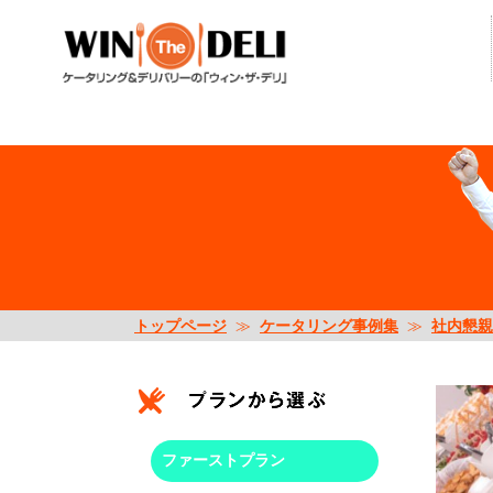
Warning
: Undefined array key "scene_category" in
/home/pluse06/n
トップページ
≫
ケータリング事例集
≫
社内懇親
ファーストプラン