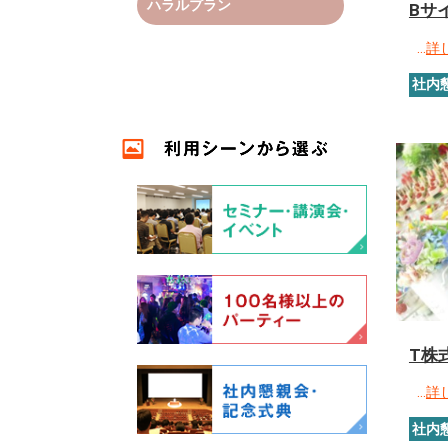
ハラルプラン
Bサ
…
詳
社内
T株
…
詳
社内