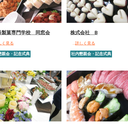
科製菓専門学校 同窓会
株式会社 B
しく見る
…
詳しく見る
懇親会・記念式典
社内懇親会・記念式典