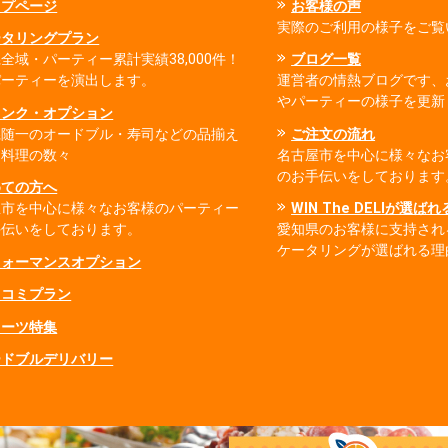
ップページ
お客様の声
実際のご利用の様子をご覧
ータリングプラン
全域・パーティー累計実績38,000件！
ブログ一覧
パーティーを演出します。
運営者の情熱ブログです、
やパーティーの様子を更新
リンク・オプション
県随一のオードブル・寿司などの品揃え
ご注文の流れ
出料理の数々
名古屋市を中心に様々なお
のお手伝いをしております
めての方へ
屋市を中心に様々なお客様のパーティー
WIN The DELIが選ば
手伝いをしております。
愛知県のお客様に支持され
ケータリングが選ばれる理
フォーマンスオプション
ミコミプラン
イーツ特集
ードブルデリバリー