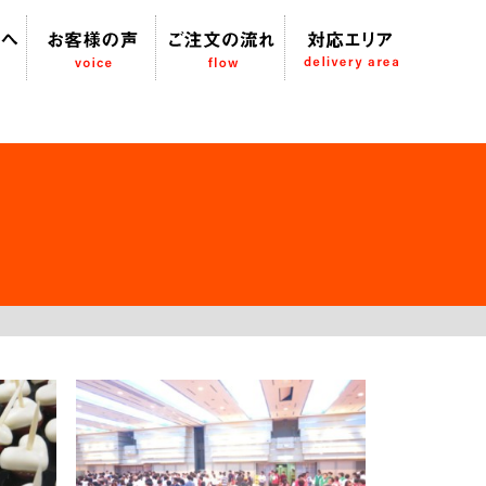
li/inc/custom-settings.php
on line
165