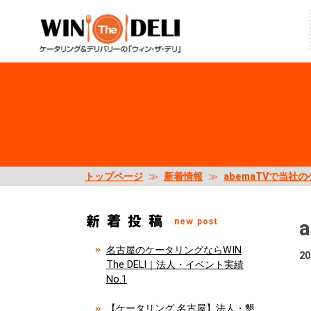
トップページ
≫
新着情報
≫
abemaTVで当
名古屋のケータリングならWIN
20
The DELI｜法人・イベント実績
No.1
【ケータリング 名古屋】法人・懇