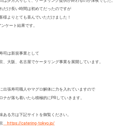
日は夕方入りして、ケータリング提供が終わるのが深夜でした。
れだけ長い時間は初めてだったのですが
客様よりとても喜んでいただけました！
アンケート結果です。
寿司は新規事業として
京、大阪、名古屋でケータリング事業を展開しています。
に出張寿司職人やマグロ解体に力を入れていますので
ロナが落ち着いたら積極的にPRしていきます。
味ある方は下記サイトを御覧ください。
京
https://catering-tokyo.jp/