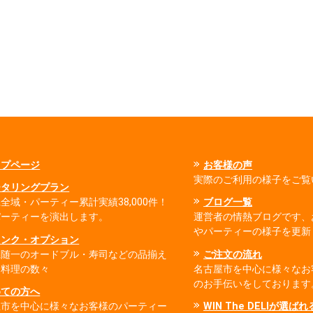
ップページ
お客様の声
実際のご利用の様子をご覧
ータリングプラン
全域・パーティー累計実績38,000件！
ブログ一覧
パーティーを演出します。
運営者の情熱ブログです、
やパーティーの様子を更新
リンク・オプション
県随一のオードブル・寿司などの品揃え
ご注文の流れ
出料理の数々
名古屋市を中心に様々なお
のお手伝いをしております
めての方へ
屋市を中心に様々なお客様のパーティー
WIN The DELIが選ば