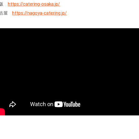
大阪
https://catering-osaka.jp/
名古屋
https://nagoya-catering.jp/