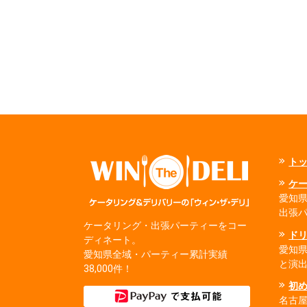
ト
ケ
愛知県
出張
ケータリング・出張パーティーをコー
ド
ディネート。
愛知
愛知県全域・パーティー累計実績
と演
38,000件！
初
名古