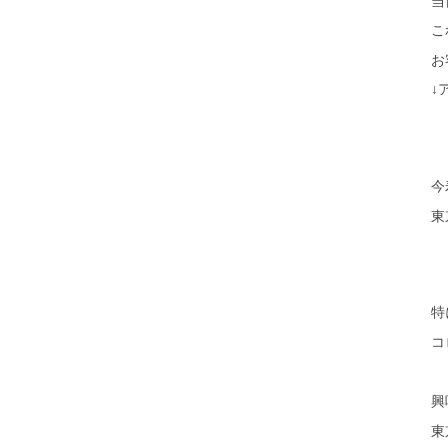
当
こ
お
↓
今
東
特
コ
興
東