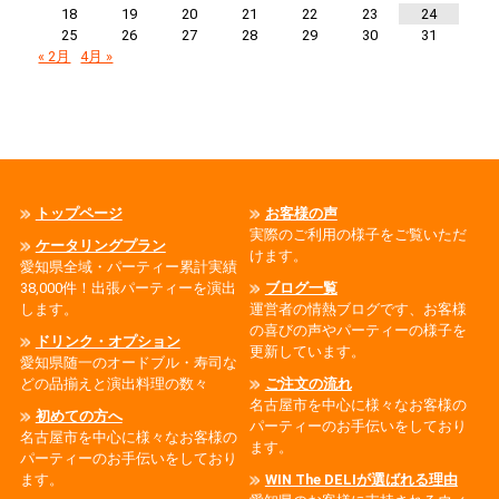
18
19
20
21
22
23
24
25
26
27
28
29
30
31
« 2月
4月 »
トップページ
お客様の声
実際のご利用の様子をご覧いただ
ケータリングプラン
けます。
愛知県全域・パーティー累計実績
38,000件！出張パーティーを演出
ブログ一覧
します。
運営者の情熱ブログです、お客様
の喜びの声やパーティーの様子を
ドリンク・オプション
更新しています。
愛知県随一のオードブル・寿司な
どの品揃えと演出料理の数々
ご注文の流れ
名古屋市を中心に様々なお客様の
初めての方へ
パーティーのお手伝いをしており
名古屋市を中心に様々なお客様の
ます。
パーティーのお手伝いをしており
ます。
WIN The DELIが選ばれる理由