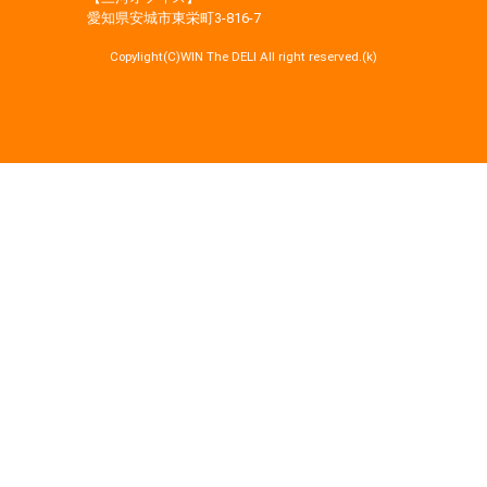
愛知県安城市東栄町3‐816‐7
Copylight(C)WIN The DELI All right reserved.(k)