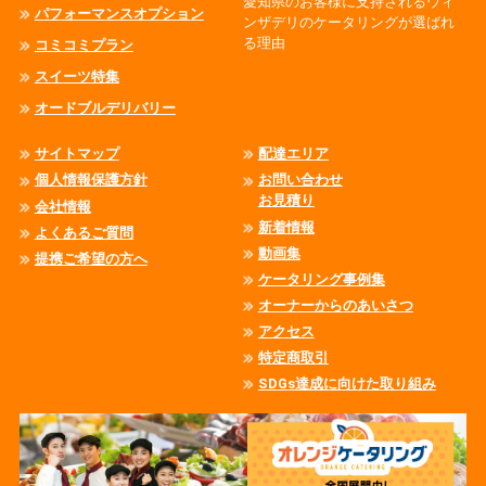
愛知県のお客様に支持されるウィ
パフォーマンスオプション
ンザデリのケータリングが選ばれ
る理由
コミコミプラン
スイーツ特集
オードブルデリバリー
サイトマップ
配達エリア
個人情報保護方針
お問い合わせ
お見積り
会社情報
新着情報
よくあるご質問
動画集
提携ご希望の方へ
ケータリング事例集
オーナーからのあいさつ
アクセス
特定商取引
SDGs達成に向けた取り組み