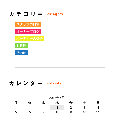
スタッフの日常
オーナーブログ
パーティーの様子
お料理
その他
2017年6月
月
火
水
木
金
土
日
1
2
3
4
5
6
7
8
9
10
11