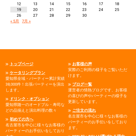
12
13
14
15
16
17
18
19
20
21
22
23
24
25
26
27
28
29
30
« 5月
7月 »
トップページ
お客様の声
実際のご利用の様子をご覧いただ
ケータリングプラン
けます。
愛知県全域・パーティー累計実績
38,000件！出張パーティーを演出
ブログ一覧
します。
運営者の情熱ブログです、お客様
の喜びの声やパーティーの様子を
ドリンク・オプション
更新しています。
愛知県随一のオードブル・寿司な
どの品揃えと演出料理の数々
ご注文の流れ
名古屋市を中心に様々なお客様の
初めての方へ
パーティーのお手伝いをしており
名古屋市を中心に様々なお客様の
ます。
パーティーのお手伝いをしており