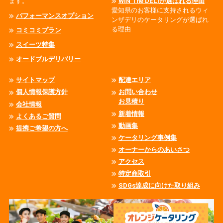
ます。
WIN The DELIが選ばれる理由
愛知県のお客様に支持されるウィ
パフォーマンスオプション
ンザデリのケータリングが選ばれ
る理由
コミコミプラン
スイーツ特集
オードブルデリバリー
サイトマップ
配達エリア
個人情報保護方針
お問い合わせ
お見積り
会社情報
新着情報
よくあるご質問
動画集
提携ご希望の方へ
ケータリング事例集
オーナーからのあいさつ
アクセス
特定商取引
SDGs達成に向けた取り組み