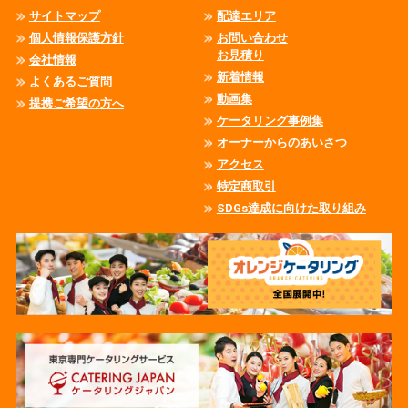
サイトマップ
配達エリア
個人情報保護方針
お問い合わせ
お見積り
会社情報
新着情報
よくあるご質問
動画集
提携ご希望の方へ
ケータリング事例集
オーナーからのあいさつ
アクセス
特定商取引
SDGs達成に向けた取り組み