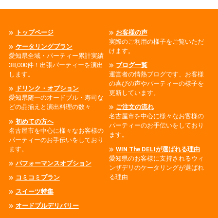
トップページ
お客様の声
実際のご利用の様子をご覧いただ
ケータリングプラン
けます。
愛知県全域・パーティー累計実績
38,000件！出張パーティーを演出
ブログ一覧
します。
運営者の情熱ブログです、お客様
の喜びの声やパーティーの様子を
ドリンク・オプション
更新しています。
愛知県随一のオードブル・寿司な
どの品揃えと演出料理の数々
ご注文の流れ
名古屋市を中心に様々なお客様の
初めての方へ
パーティーのお手伝いをしており
名古屋市を中心に様々なお客様の
ます。
パーティーのお手伝いをしており
ます。
WIN The DELIが選ばれる理由
愛知県のお客様に支持されるウィ
パフォーマンスオプション
ンザデリのケータリングが選ばれ
る理由
コミコミプラン
スイーツ特集
オードブルデリバリー