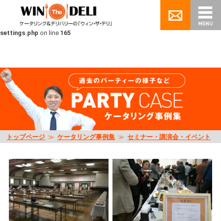
Warning
: Undefined array key "scene_category" in
/home/pluse06/nagoya-
catering.jp/public_html/wp/wp-content/themes/winthedeli/inc/custom-
settings.php
on line
165
トップページ
≫
ケータリング事例集
≫
セミナー・講演会・イベント