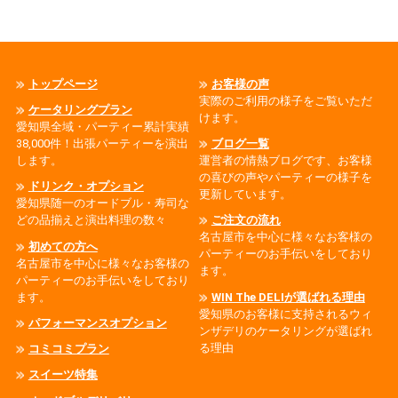
トップページ
お客様の声
実際のご利用の様子をご覧いただ
ケータリングプラン
けます。
愛知県全域・パーティー累計実績
38,000件！出張パーティーを演出
ブログ一覧
します。
運営者の情熱ブログです、お客様
の喜びの声やパーティーの様子を
ドリンク・オプション
更新しています。
愛知県随一のオードブル・寿司な
どの品揃えと演出料理の数々
ご注文の流れ
名古屋市を中心に様々なお客様の
初めての方へ
パーティーのお手伝いをしており
名古屋市を中心に様々なお客様の
ます。
パーティーのお手伝いをしており
ます。
WIN The DELIが選ばれる理由
愛知県のお客様に支持されるウィ
パフォーマンスオプション
ンザデリのケータリングが選ばれ
る理由
コミコミプラン
スイーツ特集