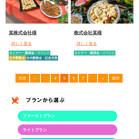
某株式会社様
株式会社某様
…
詳しく見る
…
詳しく見る
セミナー・講演会・イベント
セミナー・講演会・イベント
社外懇親会
社内懇親会・記念式典
先頭
＜
...
4
5
6
7
...
＞
最後
ファーストプラン
ライトプラン