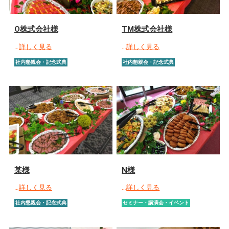
O株式会社様
TM株式会社様
…
詳しく見る
…
詳しく見る
社内懇親会・記念式典
社内懇親会・記念式典
某様
N様
…
詳しく見る
…
詳しく見る
社内懇親会・記念式典
セミナー・講演会・イベント