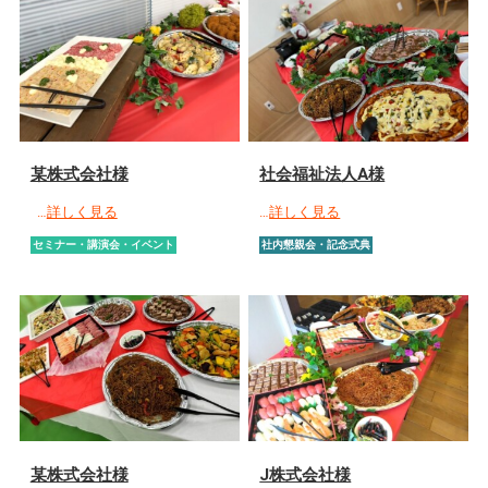
某株式会社様
社会福祉法人A様
…
詳しく見る
…
詳しく見る
セミナー・講演会・イベント
社内懇親会・記念式典
某株式会社様
J株式会社様