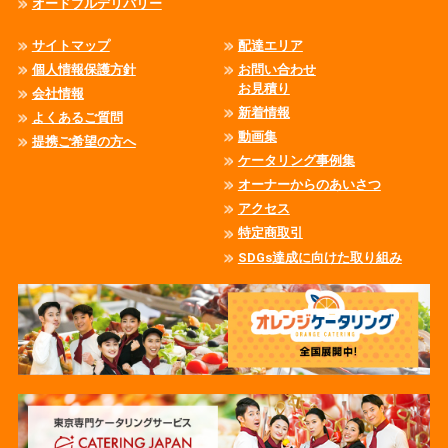
オードブルデリバリー
サイトマップ
配達エリア
個人情報保護方針
お問い合わせ
お見積り
会社情報
新着情報
よくあるご質問
動画集
提携ご希望の方へ
ケータリング事例集
オーナーからのあいさつ
アクセス
特定商取引
SDGs達成に向けた取り組み