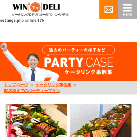
Warning
: Undefined array key "people_category" in
/home/pluse06/nagoya-
catering.jp/public_html/wp/wp-content/themes/winthedeli/inc/custom-
settings.php
on line
176
トップページ
≫
ケータリング事例集
≫
50名様までのパーティープラン