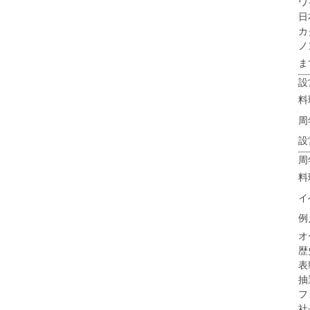
ワ
日
カ
ノ
ま
設
料
周
設
周
料
イ
例
オ
歴
表
抽
フ
社