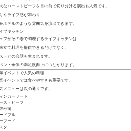
大なローストビーフを目の前で切り分ける演出も人気です。
りやライブ感が加わり、
級ホテルのような雰囲気を演出できます。
イブキッチン
ェフがその場で調理するライブキッチンは、
来立て料理を提供できるだけでなく、
ストとの会話も生まれます。
ベント全体の満足度向上につながります。
年イベントで人気の料理
業イベントでは食べやすさも重要です。
気メニューは次の通りです。
ィンガーフード
ーストビーフ
張寿司
ードブル
ーフード
スタ