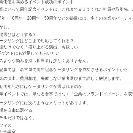
業価値を高めるイベント成功のポイント
業にとって周年記念イベントは、これまで支えてくれた社員や取引先、
周年・10周年・20周年・50周年などの節目には、多くの企業がパーテ
かし、
場選びはどうする？
ータリングはどこまで対応してくれる？
理だけでなく「盛り上がる演出」も欲しい
IPゲストにも満足してもらいたい
のような悩みを持つ担当者は少なくありません。
記事では、名古屋で周年記念ケータリングを成功させるポイントから、
気の演出、費用相場、失敗しない業者選びまで詳しく解説します。
ぜ周年記念にはケータリングが選ばれるのか
年イベントでは、単なる食事ではなく「企業のブランドイメージ」を表
ータリングには次のようなメリットがあります。
場を自由に選べる
テルだけではなく、
フィス
社会議室