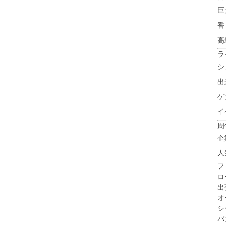
巨
香
高
ラ
シ
出
ゲ
イ
周
企
人
フ
ロ
出
オ
シ
パ