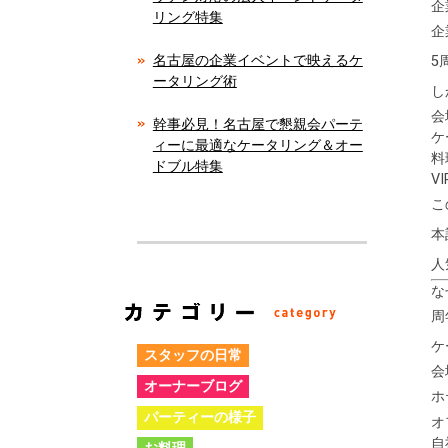
企
リング特集
企
名古屋の企業イベントで映えるケ
5
ータリング術
し
会
幹事必見！名古屋で懇親会パーテ
ケ
ィーに最適なケータリング＆オー
料
ドブル特集
V
こ
本
人
な
周
ケ
スタッフの日常
会
オーナーブログ
ホ
パーティーの様子
オ
自