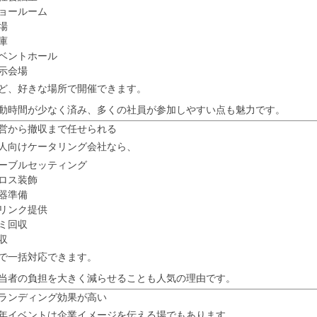
ョールーム
場
庫
ベントホール
示会場
ど、好きな場所で開催できます。
動時間が少なく済み、多くの社員が参加しやすい点も魅力です。
営から撤収まで任せられる
人向けケータリング会社なら、
ーブルセッティング
ロス装飾
器準備
リンク提供
ミ回収
収
で一括対応できます。
当者の負担を大きく減らせることも人気の理由です。
ランディング効果が高い
年イベントは企業イメージを伝える場でもあります。