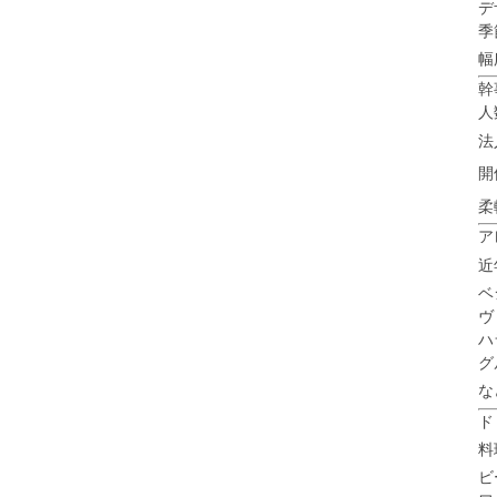
デ
季
幅
幹
人
法
開
柔
ア
近
ベ
ヴ
ハ
グ
な
ド
料
ビ