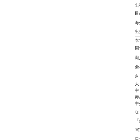
出
目
海
出
本
周
職
会
さ
大
中
赤
中
な
「
写
ロ