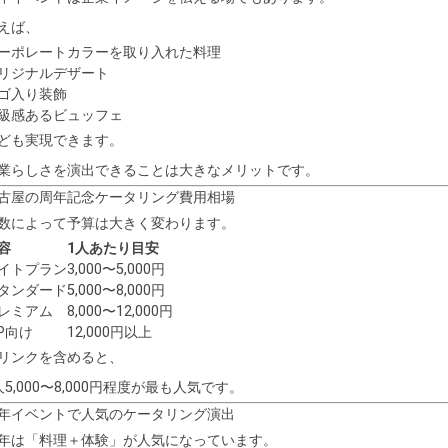
えば、
ーポレートカラーを取り入れた料理
リジナルデザート
ゴ入り装飾
級感あるビュッフェ
ども実現できます。
業らしさを演出できることは大きなメリットです。
古屋の周年記念ケータリング費用相場
数によって予算は大きく変わります。
容
1人あたり目安
イトプラン
3,000〜5,000円
タンダード
5,000〜8,000円
レミアム
8,000〜12,000円
IP向け
12,000円以上
リンクを含めると、
人5,000〜8,000円程度が最も人気です。
年イベントで人気のケータリング演出
年は「料理＋体験」が人気になっています。