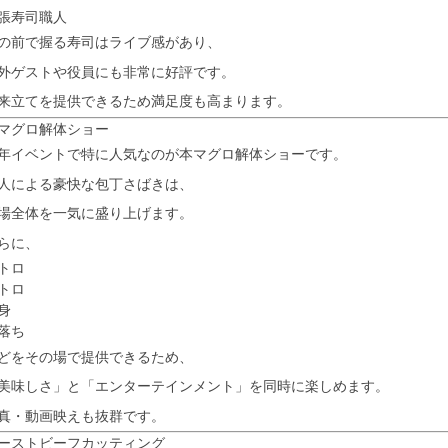
張寿司職人
の前で握る寿司はライブ感があり、
外ゲストや役員にも非常に好評です。
来立てを提供できるため満足度も高まります。
マグロ解体ショー
年イベントで特に人気なのが本マグロ解体ショーです。
人による豪快な包丁さばきは、
場全体を一気に盛り上げます。
らに、
トロ
トロ
身
落ち
どをその場で提供できるため、
美味しさ」と「エンターテインメント」を同時に楽しめます。
真・動画映えも抜群です。
ーストビーフカッティング