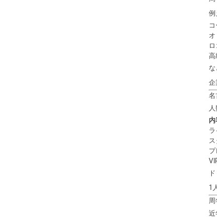
例
コ
オ
ロ
高
な
企
名
人
内
ラ
ス
プ
V
ド
1
周
近