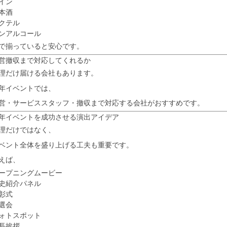
イン
本酒
クテル
ンアルコール
で揃っていると安心です。
営撤収まで対応してくれるか
理だけ届ける会社もあります。
年イベントでは、
営・サービススタッフ・撤収まで対応する会社がおすすめです。
年イベントを成功させる演出アイデア
理だけではなく、
ベント全体を盛り上げる工夫も重要です。
えば、
ープニングムービー
史紹介パネル
彰式
選会
ォトスポット
長挨拶