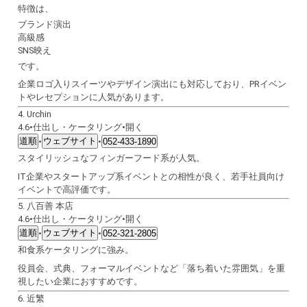
特徴は、
ブランド演出
高級感
SNS映え
です。
企業ロゴ入りスイーツやデザイン演出にも対応しており、PRイベン
トやレセプションに人気があります。
4.
Urchin
4.6
•
仕出し・ケータリング
•
開く
道順
ウェブサイト
•
•
052-433-1890
スタイリッシュなフィンガーフード系が人気。
IT企業やスタートアップ系イベントとの相性が良く、若手社員向け
イベントで高評価です。
5.
八百善 本店
4.6
•
仕出し・ケータリング
•
開く
道順
ウェブサイト
•
•
052-321-2805
和食系ケータリングに強み。
役員会、式典、フォーマルイベントなど「落ち着いた雰囲気」を重
視したい企業におすすめです。
6.
近繁