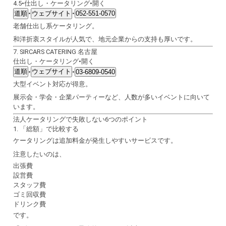
4.5
•
仕出し・ケータリング
•
開く
道順
ウェブサイト
•
•
052-551-0570
老舗仕出し系ケータリング。
和洋折衷スタイルが人気で、地元企業からの支持も厚いです。
7.
SIRCARS CATERING 名古屋
仕出し・ケータリング
•
開く
道順
ウェブサイト
•
•
03-6809-0540
大型イベント対応が得意。
展示会・学会・企業パーティーなど、人数が多いイベントに向いて
います。
法人ケータリングで失敗しない6つのポイント
1. 「総額」で比較する
ケータリングは追加料金が発生しやすいサービスです。
注意したいのは、
出張費
設営費
スタッフ費
ゴミ回収費
ドリンク費
です。