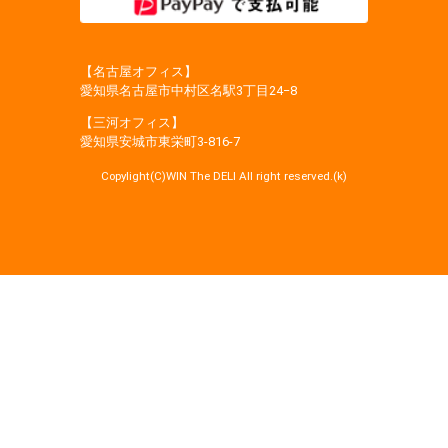
【名古屋オフィス】
愛知県名古屋市中村区名駅3丁目24−8
【三河オフィス】
愛知県安城市東栄町3‐816‐7
Copylight(C)WIN The DELI All right reserved.(k)