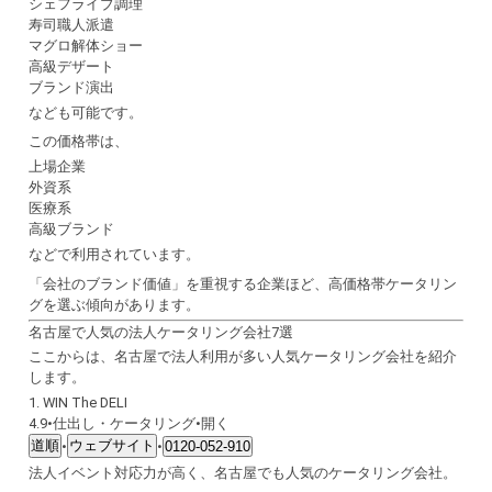
シェフライブ調理
寿司職人派遣
マグロ解体ショー
高級デザート
ブランド演出
なども可能です。
この価格帯は、
上場企業
外資系
医療系
高級ブランド
などで利用されています。
「会社のブランド価値」を重視する企業ほど、高価格帯ケータリン
グを選ぶ傾向があります。
名古屋で人気の法人ケータリング会社7選
ここからは、名古屋で法人利用が多い人気ケータリング会社を紹介
します。
1.
WIN The DELI
4.9
•
仕出し・ケータリング
•
開く
道順
ウェブサイト
•
•
0120-052-910
法人イベント対応力が高く、名古屋でも人気のケータリング会社。