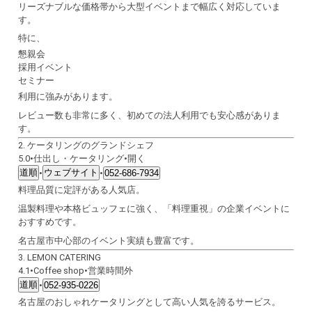
リーズナブルな価格帯から大型イベントまで幅広く対応していま
す。
特に、
懇親会
採用イベント
セミナー
利用に強みがあります。
レビュー数も非常に多く、初めての法人利用でも安心感がありま
す。
2.
ケータリングのグランドシェフ
5.0
•
仕出し・ケータリング
•
開く
道順
ウェブサイト
•
•
052-686-7934
料理品質に定評がある人気店。
温製料理や本格ビュッフェに強く、「料理重視」の企業イベントに
おすすめです。
名古屋市中心部のイベント実績も豊富です。
3.
LEMON CATERING
4.1
•
Coffee shop
•
営業時間外
道順
•
052-935-0226
名古屋のおしゃれケータリングとして高い人気を誇るサービス。