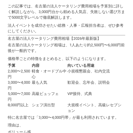
この記事では、名古屋の法人ケータリング費用相場を予算別に詳し
く解説しながら、3,000円台から頼める人気店、失敗しない選び方ま
で5000文字レベルで徹底解説します。
法人イベントを成功させたい総務・人事・広報担当者は、ぜひ参考
にしてください。
名古屋の法人ケータリング費用相場【2026年最新版】
名古屋の法人ケータリング相場は、1人あたり約2,500円〜6,000円前
後が一般的です。
価格帯ごとの特徴をまとめると、以下のようになります。
予算
内容
向いている用途
2,000〜2,500
軽食・オードブル中
小規模懇親会、社内交流
円
心
3,000〜4,000
最も人気
歓迎会、忘年会、説明会
円
5,000〜7,000
高級ビュッフェ
VIP接待、式典
円
8,000円以上
シェフ演出型
大規模イベント、高級レセプシ
ョン
特に名古屋では「3,000〜4,000円帯」が最も利用されています。
理由は、
ボリューム感