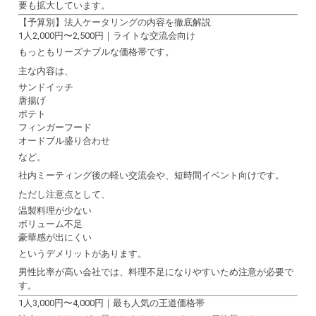
要も拡大しています。
【予算別】法人ケータリングの内容を徹底解説
1人2,000円〜2,500円｜ライトな交流会向け
もっともリーズナブルな価格帯です。
主な内容は、
サンドイッチ
唐揚げ
ポテト
フィンガーフード
オードブル盛り合わせ
など。
社内ミーティング後の軽い交流会や、短時間イベント向けです。
ただし注意点として、
温製料理が少ない
ボリューム不足
豪華感が出にくい
というデメリットがあります。
男性比率が高い会社では、料理不足になりやすいため注意が必要で
す。
1人3,000円〜4,000円｜最も人気の王道価格帯