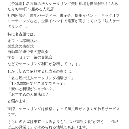
【予算別】名古屋の法人ケータリング費用相場を徹底解説！1人あ
たり3,000円〜頼める人気店
社内懇親会、周年パーティー、展示会、採用イベント、キックオフ
ミーティングなど、企業イベントで需要が高まっている「法人ケー
タリング」。
特に名古屋では、
オフィス移転祝い
製造業の表彰式
自動車関連企業の懇親会
学会・セミナー後の交流会
などでケータリング利用が急増しています。
しかし初めて依頼する担当者の多くは、
「名古屋の法人ケータリング相場は？」
「1人3,000円でどこまでできる？」
「安いと料理がショボい？」
「おすすめの人気店は？」
と悩みます。
実際、ケータリングは価格によって満足度が大きく変わるサービス
です。
さらに名古屋は東京・大阪よりも“コスパ重視文化”が強く、「価格
以上の見栄え」が求められる地域でもあります。