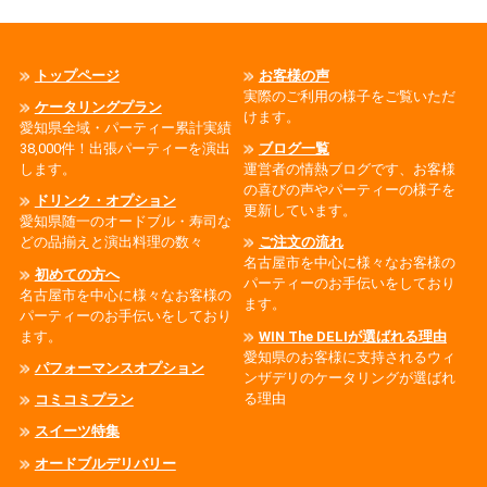
トップページ
お客様の声
実際のご利用の様子をご覧いただ
ケータリングプラン
けます。
愛知県全域・パーティー累計実績
38,000件！出張パーティーを演出
ブログ一覧
します。
運営者の情熱ブログです、お客様
の喜びの声やパーティーの様子を
ドリンク・オプション
更新しています。
愛知県随一のオードブル・寿司な
どの品揃えと演出料理の数々
ご注文の流れ
名古屋市を中心に様々なお客様の
初めての方へ
パーティーのお手伝いをしており
名古屋市を中心に様々なお客様の
ます。
パーティーのお手伝いをしており
ます。
WIN The DELIが選ばれる理由
愛知県のお客様に支持されるウィ
パフォーマンスオプション
ンザデリのケータリングが選ばれ
る理由
コミコミプラン
スイーツ特集
オードブルデリバリー