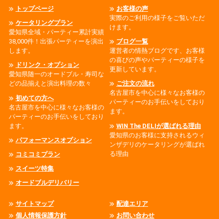
トップページ
お客様の声
実際のご利用の様子をご覧いただ
ケータリングプラン
けます。
愛知県全域・パーティー累計実績
38,000件！出張パーティーを演出
ブログ一覧
します。
運営者の情熱ブログです、お客様
の喜びの声やパーティーの様子を
ドリンク・オプション
更新しています。
愛知県随一のオードブル・寿司な
どの品揃えと演出料理の数々
ご注文の流れ
名古屋市を中心に様々なお客様の
初めての方へ
パーティーのお手伝いをしており
名古屋市を中心に様々なお客様の
ます。
パーティーのお手伝いをしており
ます。
WIN The DELIが選ばれる理由
愛知県のお客様に支持されるウィ
パフォーマンスオプション
ンザデリのケータリングが選ばれ
る理由
コミコミプラン
スイーツ特集
オードブルデリバリー
サイトマップ
配達エリア
個人情報保護方針
お問い合わせ