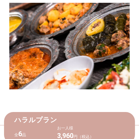
ハラルプラン
お一人様
6
3,960
全
品
円（税込）