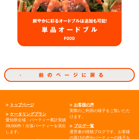
トップページ
お客様の声
実際のご利用の様子をご覧いただ
ケータリングプラン
けます。
愛知県全域・パーティー累計実績
38,000件！出張パーティーを演出
ブログ一覧
します。
運営者の情熱ブログです、お客様
の喜びの声やパーティーの様子を