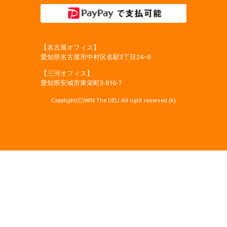
【名古屋オフィス】
愛知県名古屋市中村区名駅3丁目24−8
【三河オフィス】
愛知県安城市東栄町3‐816‐7
Copylight(C)WIN The DELI All right reserved.(k)