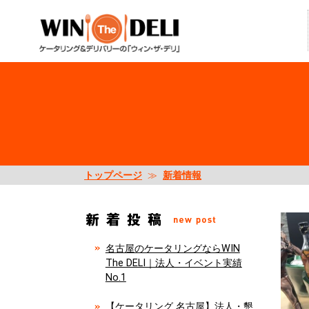
トップページ
≫
新着情報
名古屋のケータリングならWIN
The DELI｜法人・イベント実績
No.1
【ケータリング 名古屋】法人・懇