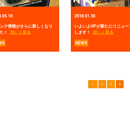
8.05.18
2018.01.30
ンク情報がさらに新しくなり
いよいよHPが新たにリニュー
た！
…
詳しく見る
します！
…
詳しく見る
WS
NEWS
＜
1
2
3