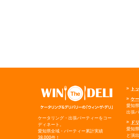
ト
ケ
愛知県
出張
ケータリング・出張パーティーをコー
ド
ディネート。
愛知
愛知県全域・パーティー累計実績
と演
38,000件！