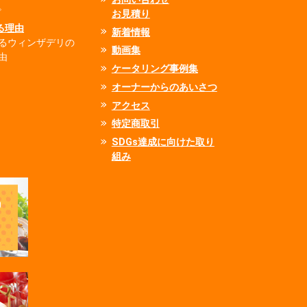
。
お見積り
れる理由
新着情報
るウィンザデリの
動画集
由
ケータリング事例集
オーナーからのあいさつ
アクセス
特定商取引
SDGs達成に向けた取り
組み