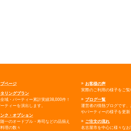
ップページ
お客様の声
実際のご利用の様子をご覧
ータリングプラン
全域・パーティー累計実績38,000件！
ブログ一覧
パーティーを演出します。
運営者の情熱ブログです、
やパーティーの様子を更新
リンク・オプション
県随一のオードブル・寿司などの品揃え
ご注文の流れ
出料理の数々
名古屋市を中心に様々なお