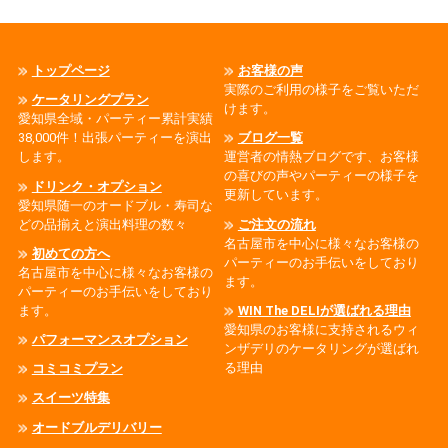
トップページ
お客様の声
実際のご利用の様子をご覧いただ
ケータリングプラン
けます。
愛知県全域・パーティー累計実績
38,000件！出張パーティーを演出
ブログ一覧
します。
運営者の情熱ブログです、お客様
の喜びの声やパーティーの様子を
ドリンク・オプション
更新しています。
愛知県随一のオードブル・寿司な
どの品揃えと演出料理の数々
ご注文の流れ
名古屋市を中心に様々なお客様の
初めての方へ
パーティーのお手伝いをしており
名古屋市を中心に様々なお客様の
ます。
パーティーのお手伝いをしており
ます。
WIN The DELIが選ばれる理由
愛知県のお客様に支持されるウィ
パフォーマンスオプション
ンザデリのケータリングが選ばれ
る理由
コミコミプラン
スイーツ特集
オードブルデリバリー