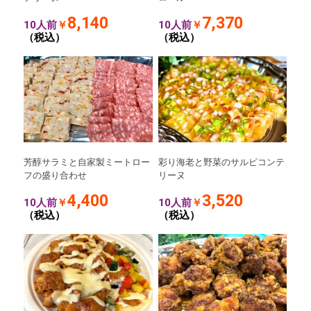
8,140
7,370
10人前
￥
10人前
￥
（税込）
（税込）
芳醇サラミと自家製ミートロー
彩り海老と野菜のサルピコンテ
フの盛り合わせ
リーヌ
4,400
3,520
10人前
￥
10人前
￥
（税込）
（税込）