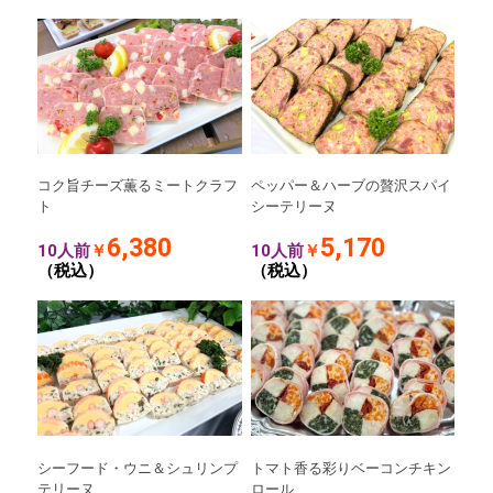
コク旨チーズ薫るミートクラフ
ペッパー＆ハーブの贅沢スパイ
ト
シーテリーヌ
6,380
5,170
10人前
￥
10人前
￥
（税込）
（税込）
シーフード・ウニ＆シュリンプ
トマト香る彩りベーコンチキン
テリーヌ
ロール