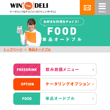
トップページ
≫
単品オードブル