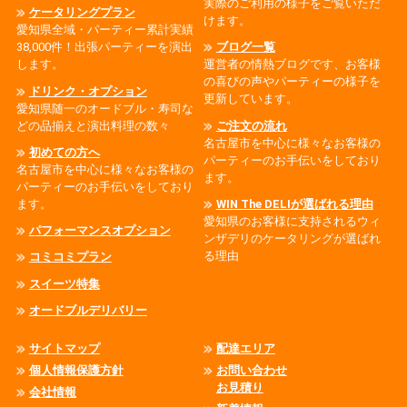
実際のご利用の様子をご覧いただ
ケータリングプラン
けます。
愛知県全域・パーティー累計実績
38,000件！出張パーティーを演出
ブログ一覧
します。
運営者の情熱ブログです、お客様
の喜びの声やパーティーの様子を
ドリンク・オプション
更新しています。
愛知県随一のオードブル・寿司な
どの品揃えと演出料理の数々
ご注文の流れ
名古屋市を中心に様々なお客様の
初めての方へ
パーティーのお手伝いをしており
名古屋市を中心に様々なお客様の
ます。
パーティーのお手伝いをしており
ます。
WIN The DELIが選ばれる理由
愛知県のお客様に支持されるウィ
パフォーマンスオプション
ンザデリのケータリングが選ばれ
る理由
コミコミプラン
スイーツ特集
オードブルデリバリー
サイトマップ
配達エリア
個人情報保護方針
お問い合わせ
お見積り
会社情報