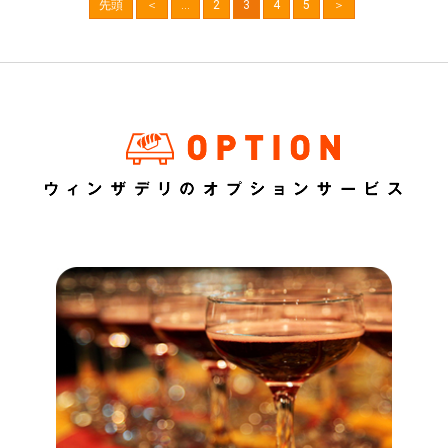
先頭
＜
...
2
3
4
5
＞