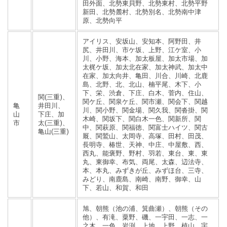
田外面、北勢東貝野、北勢東村、北勢平野
新田、北勢麓村、北勢別名、北勢南中津
原、北勢向平
アイリス、安坂山、安知本、阿野田、井
尻、井田川、市ケ坂、上野、江ケ室、小
川、小野、海本、加太板屋、加太市場、加
太梶ケ坂、加太北在家、加太神武、加太中
在家、加太向井、亀田、川合、川崎、北鹿
島、北野、北、北山、楠平尾、木下、小
下、栄、渋倉、下庄、白木、菅内、住山、
関(三重)、
関ケ丘、関泉ケ丘、関市瀬、関会下、関越
亀
井田川、
川、関小野、関金場、関久我、関沓掛、関
山
下庄、加
木崎、関坂下、関白木一色、関新所、関
市
太(三重)、
中、関萩原、関福徳、関富士ハイツ、関古
亀山(三重)
厩、関鷲山、太岡寺、高塚、田村、田茂、
長明寺、椿世、天神、中庄、中屋敷、西、
西丸、能褒野、野村、羽若、東台、東、東
丸、東御幸、布気、両尾、太森、辺法寺、
本、本丸、みずきが丘、みずほ台、三寺、
みどり、南鹿島、南崎、南野、御幸、山
下、若山、和賀、和田
旭、朝熊（池の浦、箕曲瀬）、朝熊（その
他）、有滝、粟野、磯、一宇田、一志、一
之木、一色、岩渕、上地、上野、植山、宇