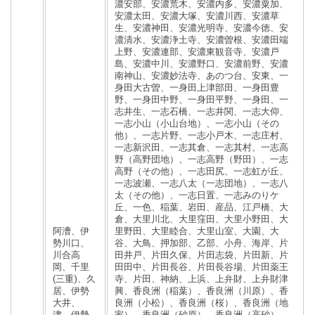
濃安部、安濃荒木、安濃内多、安濃粟加、
安濃太田、安濃大塚、安濃川西、安濃草
生、安濃神田、安濃光明寺、安濃今徳、安
濃清水、安濃浄土寺、安濃曽根、安濃田端
上野、安濃連部、安濃東観音寺、安濃戸
島、安濃中川、安濃野口、安濃前野、安濃
南神山、安濃妙法寺、あのつ台、安東、一
身田大古曽、一身田上津部田、一身田豊
野、一身田中野、一身田平野、一身田、一
志井生、一志石橋、一志井関、一志大仰、
一志小山（小山台地）、一志小山（その
他）、一志片野、一志小戸木、一志庄村、
一志新沢田、一志其倉、一志其村、一志高
野（高野団地）、一志高野（野田）、一志
高野（その他）、一志田尻、一志虹が丘、
一志波瀬、一志八太（一志団地）、一志八
太（その他）、一志日置、一志みのりケ
丘、一色、稲葉、岩田、産品、江戸橋、大
倉、大里川北、大里窪田、大里小野田、大
阿漕、伊
里野田、大里睦合、大里山室、大園、大
勢川口、
谷、大鳥、押加部、乙部、小舟、海岸、片
川合高
田井戸、片田久保、片田志袋、片田新、片
岡、千里
田田中、片田長谷、片田長谷場、片田薬王
(三重)、久
寺、片田、神納、上浜、上弁財、上弁財津
居、伊勢
興、香良洲（稲葉）、香良洲（川原）、香
大井、
良洲（小松）、香良洲（桜）、香良洲（地
津、伊勢
家）、香良洲（砂原）、香良洲（高砂）、