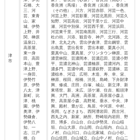
石橋、大
香良洲（馬場）、香良洲（浜浦）、香良洲
三、河
（その他）、川方、河芸赤部、河芸一色、
芸、東青
河芸上野、河芸影重、河芸北黒田、河芸久
山、家
知野、河芸高佐、河芸千里ケ丘、河芸中
城、伊勢
瀬、河芸中別保、河芸西千里、河芸浜田、
上野、井
河芸東千里、河芸南黒田、河芸三行、河芸
関、榊原
杜の街、川添、観音寺、神戸、北河路、北
温泉口、
津、北丸之内、雲出伊倉津、雲出鋼管、雲
高茶屋、
出島貫、雲出長常、雲出本郷、栗真小川、
東一身
栗真中山、栗真屋、グリンタウン榊原、芸
津
田、高田
濃雲林院、芸濃岡本、芸濃忍田、芸濃小野
市
本山、豊
平、芸濃北神山、芸濃楠原、芸濃河内、芸
津上野、
濃多門、芸濃中縄、芸濃萩野、芸濃林、芸
一身田、
濃椋本、河辺、広明、木造、寿、幸、栄、
伊勢竹
榊原、桜田、桜橋、渋見、島崎、下弁財津
原、伊勢
興、修成、庄田、白塚、城山、新立津、新
八太、津
東塔世、新、末広、須ケ瀬、住吉、船頭津
新町、比
興、大門、高洲、高茶屋、高茶屋小森上
津、桃
野、高茶屋小森、高野尾、垂水、中央、津
園、伊勢
興、殿村、豊が丘、鳥居、中河原、中村、
奥津、伊
長岡、なぎさまち、西阿漕岩田、西古河、
勢鎌倉、
西丸之内、新家、納所、野崎垣内岩田、野
伊勢八
田、博多、白山台、白山伊勢見、白山稲
知、一
垣、白山大原、白山岡、白山垣内、白山上
志、江戸
ノ村、白山川口、白山北家城、白山小杉、
橋、白
白山佐田、白山城立、白山中ノ村、白山二