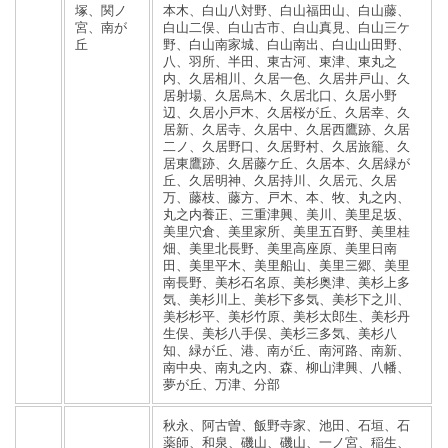
塚、関ノ
本木、白山八対野、白山福田山、白山藤、
宮、南が
白山二俣、白山古市、白山真見、白山三ケ
丘
野、白山南家城、白山南出、白山山田野、
八、羽所、半田、東古河、東津、東丸之
内、久居相川、久居一色、久居井戸山、久
居射場、久居烏木、久居北口、久居小野
辺、久居小戸木、久居桜が丘、久居幸、久
居新、久居寺、久居中、久居西鷹跡、久居
二ノ、久居野口、久居野村、久居旅籠、久
居東鷹跡、久居藤ケ丘、久居本、久居緑が
丘、久居明神、久居持川、久居元、久居
万、藤枝、藤方、戸木、本、牧、丸之内、
丸之内養正、三重津興、美川、美里足坂、
美里穴倉、美里家所、美里五百野、美里桂
畑、美里北長野、美里高座原、美里日南
田、美里平木、美里船山、美里三郷、美里
南長野、美杉石名原、美杉奥津、美杉上多
気、美杉川上、美杉下多気、美杉下之川、
美杉杉平、美杉竹原、美杉太郎生、美杉丹
生俣、美杉八手俣、美杉三多気、美杉八
知、緑が丘、港、南が丘、南河路、南新、
南中央、南丸之内、森、柳山津興、八幡、
夢が丘、万津、分部
秋永、阿古曽、飯野寺家、池田、石垣、石
薬師、和泉、磯山、磯山、一ノ宮、稲生、