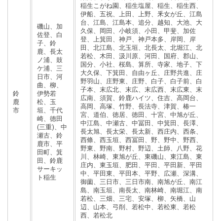
稲生こがね園、稲生塩屋、稲生、稲生西、
伊船、五祝、上田、上野、釆女が丘、江島
台、江島、江島本、追分、越知、大池、大
磯山、加
久保、岡田、小岐須、小田、甲斐、加佐
佐登、白
登、上箕田、神戸、神戸本多、岸岡、岸
子、鈴
田、北江島、北玉垣、北長太、北堀江、北
鹿、長太
若松、木田、汲川原、河田、国府、郡山、
ノ浦、鼓
国分、小社、桜島、算所、寺家、地子、下
ケ浦、三
大久保、下箕田、自由ヶ丘、庄野共進、庄
日市、河
野羽山、庄野東、庄野、白子、白子前、白
曲、柳、
子本、末広北、末広、末広西、末広東、末
鈴
伊勢若
広南、須賀、鈴鹿ハイツ、住吉、高岡台、
鹿
松、玉
高岡、高塚、竹野、長法寺、津賀、椿一
市
垣、千代
宮、道伯、徳居、徳田、十宮、中旭が丘、
崎、徳田
中江島、中瀬古、中冨田、中箕田、長澤、
(三重)、中
長太旭、長太栄、長太新、西庄内、西条、
瀬古、鈴
西條、西玉垣、西冨田、野、野中、野西、
鹿市、平
野東、野南、野村、野辺、土師、八野、花
田町、箕
川、林崎、東旭が丘、東磯山、東江島、東
田、鈴鹿
庄内、東玉垣、肥田、平田、平田新、平田
サーキッ
中、平田東、平田本、平野、広瀬、深溝、
ト稲生
御薗、三日市、三日市南、南旭が丘、南江
島、南玉垣、南長太、南林崎、南堀江、南
若松、三畑、三宅、安塚、柳、矢橋、山
辺、山本、弓削、若松中、若松東、若松
西、若松北