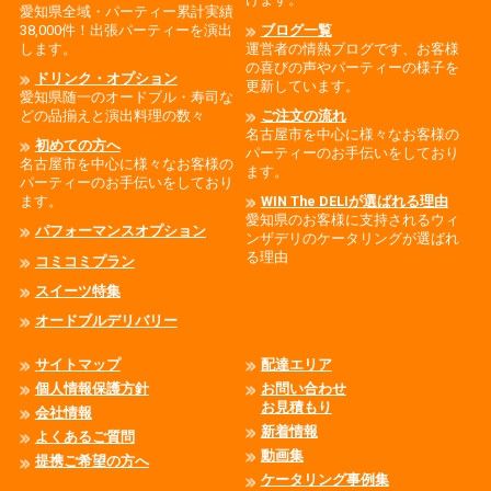
愛知県全域・パーティー累計実績
38,000件！出張パーティーを演出
ブログ一覧
します。
運営者の情熱ブログです、お客様
の喜びの声やパーティーの様子を
ドリンク・オプション
更新しています。
愛知県随一のオードブル・寿司な
どの品揃えと演出料理の数々
ご注文の流れ
名古屋市を中心に様々なお客様の
初めての方へ
パーティーのお手伝いをしており
名古屋市を中心に様々なお客様の
ます。
パーティーのお手伝いをしており
ます。
WIN The DELIが選ばれる理由
愛知県のお客様に支持されるウィ
パフォーマンスオプション
ンザデリのケータリングが選ばれ
る理由
コミコミプラン
スイーツ特集
オードブルデリバリー
サイトマップ
配達エリア
個人情報保護方針
お問い合わせ
お見積もり
会社情報
新着情報
よくあるご質問
動画集
提携ご希望の方へ
ケータリング事例集