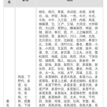
名
相生、相川、青葉、赤須賀、赤尾、赤尾
台、油、伊賀、和泉、一色、今片、今北、
今島、今中、入江葭、上野、内堀、馬道、
梅園通、元、江戸、江場、大貝須、大仲新
田、大山田、尾野山、蠣塚新田、神楽、掛
樋、鍛冶、春日、霞、片、上之輪新田、上
深谷部、萱、嘉例川、川口、川崎、北魚、
北川原台、北寺、北鍋屋、北別所、希望ケ
丘、京橋、京、清竹の丘、桑名、桑部、小
泉、小貝須、五反田、寿、紺屋、坂井、桜
通、里、三栄、参宮通、三之丸、汐見、繁
松新田、地蔵、志知、島田、清水、下深谷
部、城南萱、職人、城山台、新倉持、神
成、新地、新築、新西方、新、新屋敷、新
矢田、末広、住吉、船馬、桑栄、外堀、大
央、太一丸、大福、太平、高塚、立花、立
馬道、下
田、多度猪飼、多度大鳥居、多度小山、多
野代、多
度香取、多度上之郷、多度北猪飼、多度古
度、在
野、多度下野代、多度多度、多度力尾、多
良、蓮花
度戸津、多度中須、多度肱江、多度平古、
寺、長
多度美鹿、多度福永、多度御衣野、多度南
島、七
之郷、多度柚井、田、太夫、中央、千代
桑
和、西桑
田、筑紫、筒尾、堤原、伝馬、常盤、殿、
名
名、下深
友村、長島赤地、長島浦安、長島大倉、長