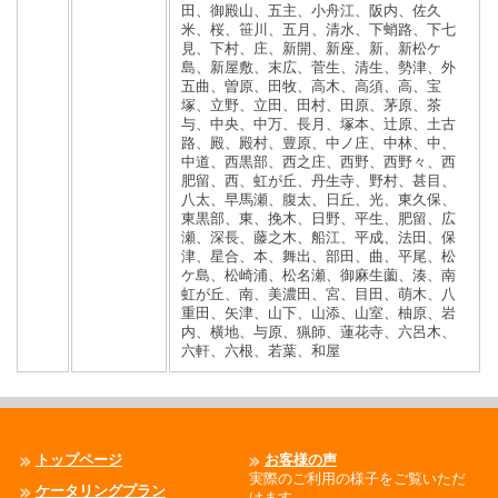
田、御殿山、五主、小舟江、阪内、佐久
米、桜、笹川、五月、清水、下蛸路、下七
見、下村、庄、新開、新座、新、新松ケ
島、新屋敷、末広、菅生、清生、勢津、外
五曲、曽原、田牧、高木、高須、高、宝
塚、立野、立田、田村、田原、茅原、茶
与、中央、中万、長月、塚本、辻原、土古
路、殿、殿村、豊原、中ノ庄、中林、中、
中道、西黒部、西之庄、西野、西野々、西
肥留、西、虹が丘、丹生寺、野村、甚目、
八太、早馬瀬、腹太、日丘、光、東久保、
東黒部、東、挽木、日野、平生、肥留、広
瀬、深長、藤之木、船江、平成、法田、保
津、星合、本、舞出、部田、曲、平尾、松
ケ島、松崎浦、松名瀬、御麻生薗、湊、南
虹が丘、南、美濃田、宮、目田、萌木、八
重田、矢津、山下、山添、山室、柚原、岩
内、横地、与原、猟師、蓮花寺、六呂木、
六軒、六根、若葉、和屋
トップページ
お客様の声
実際のご利用の様子をご覧いただ
ケータリングプラン
けます。