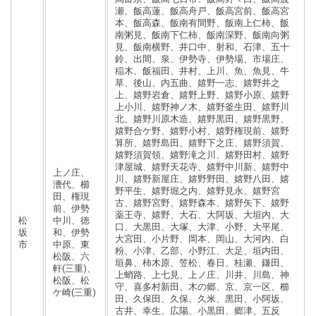
瀬、飯高蓮、飯高舟戸、飯高宮前、飯高宮
本、飯高森、飯南有間野、飯南上仁柿、飯
南粥見、飯南下仁柿、飯南深野、飯南向粥
見、飯南横野、井口中、射和、石津、五十
鈴、出間、泉、伊勢寺、伊勢場、市場庄、
稲木、飯福田、井村、上川、魚、魚見、牛
草、後山、内五曲、嬉野一志、嬉野井之
上、嬉野岩倉、嬉野上野、嬉野小原、嬉野
上小川、嬉野神ノ木、嬉野釜生田、嬉野川
北、嬉野川原木造、嬉野黒田、嬉野黒野、
嬉野合ケ野、嬉野小村、嬉野権現前、嬉野
算所、嬉野島田、嬉野下之庄、嬉野須賀、
嬉野須賀領、嬉野滝之川、嬉野田村、嬉野
津屋城、嬉野天花寺、嬉野中川新、嬉野中
上ノ庄、
川、嬉野新屋庄、嬉野野田、嬉野八田、嬉
漕代、櫛
野平生、嬉野堀之内、嬉野見永、嬉野宮
田、権現
古、嬉野宮野、嬉野森本、嬉野矢下、嬉野
前、伊勢
薬王寺、嬉野、大石、大阿坂、大垣内、大
松
中川、徳
口、大黒田、大塚、大津、小野、大平尾、
坂
和、伊勢
大宮田、小片野、岡本、岡山、大河内、白
市
中原、東
粉、小津、乙部、小野江、大足、垣内田、
松阪、六
垣鼻、柿木原、笠松、春日、桂瀬、鎌田、
軒(三重)、
上蛸路、上七見、上ノ庄、川井、川島、神
松阪、松
守、喜多村新田、木の郷、京、京一区、櫛
ケ崎(三重)
田、久保田、久保、久米、黒田、小阿坂、
古井、幸生、広陽、小黒田、郷津、五反