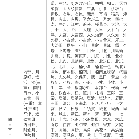
曙、赤水、あさけが丘、朝明、朝日、天カ
須賀、天カ須賀新、生桑、伊倉、伊坂台、
伊坂、石塚、石原、磯津、市場、稲葉、浮
橋、内山、内堀、釆女が丘、釆女、鵜の
森、午起、江村、追分、桜花台、大池、大
井手、大井の川、大鐘、大里、大谷台、大
浜、大宮、大宮西、大矢知新、大矢知、沖
の島、小古曽、小古曽、小古曽東、尾上、
大治田、尾平、小山、貝家、貝塚、霞、金
場、上海老、萱生、川合、川北、川島新、
川島、川尻、河原田、川原、川北、北小
松、北条、北納屋、北野、北浜田、北浜、
北、北山、京、楠小倉、楠北一色、楠北五
内部、川
味塚、楠本郷、楠南川、楠南五味塚、楠吉
原町、塩
崎、九の城、久保田、蔵、黒田、黄金、小
浜、泊(三
杉新、小杉、寿、小浜、小林、小牧、小
重)、南四
生、幸、栄、坂部が丘、坂部台、桜新、桜
日市、小
台、桜台本、桜、笹川、札場、三郎、三
古曽、桜
栄、塩浜、塩浜栄、塩浜、塩浜本、鹿間、
(三重)、富
芝田、清水、下海老、下さざらい、下之
田(三重)、
宮、昌栄、松泉、白須賀、城北、城西、城
平津、近
東、城山、新正、新々、新、新浜、十七
四
鉄富田、
軒、十志、水沢、水沢野田、末永、末広、
日
西日野、
菅原、住吉、諏訪栄、諏訪、曽井、大協、
市
阿倉川、
平、高旭、高砂、高角、高花平、高浜新、
市
伊勢川
高浜、高見台、宝、滝川、垂坂新、垂坂、