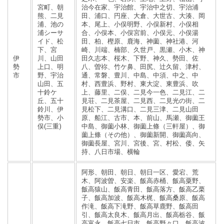
宮町、朝
治今在家、宇治館、宇治中之切、宇治浦
熊、二見
田、浦口、円座、大倉、大世古、大湊、岡
浦、池の
本、尾上、小俣明野、小俣新村、小俣相
浦シーサ
合、小俣本、小俣宮前、小俣元、小俣湯
イド、松
田、柏、樫原、鹿海、神薗、神社港、河
下、宮
崎、川端、楠部、久世戸、黒瀬、小木、神
伊
川、山田
田久志本、桜木、下野、神久、勢田、佐
勢
上口、明
八、曽祢、竹ケ鼻、田尻、辻久留、津村、
市
野、宇治
通、常磐、豊川、中島、中須、中之、中
山田、五
村、西豊浜、野村、東大淀、東豊浜、吹
十鈴ケ
上、藤里、二俣、二見今一色、二見江、二
丘、五十
見荘、二見茶屋、二見西、二見光の街、二
鈴川、伊
見松下、二見溝口、二見三津、二見山田
勢市、小
原、船江、古市、本、前山、馬瀬、御薗王
俣(三重)
中島、御薗小林、御薗上條（三軒屋）、御
薗上條（その他）、御薗新開、御薗高向、
御薗長屋、宮川、宮後、宮、村松、倭、矢
持、八日市場、横輪
阿形、朝田、朝日、朝日一区、愛宕、荒
木、阿波曽、安楽、飯高赤桶、飯高粟野、
飯高猿山、飯高青田、飯高落方、飯高乙栗
子、飯高加波、飯高木梶、飯高桑原、飯高
作滝、飯高下滝野、飯高草鹿野、飯高田
引、飯高太良木、飯高月出、飯高栃谷、飯
高富永、飯高七日市、飯高野々口、飯高波