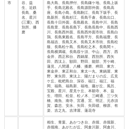
市
谷、益
島大島、長島押付、長島鎌ケ地、長島上坂
生、近鉄
手、長島北殿名、長島源部外面、長島高
長島、桑
座、長島小島、長島駒江、長島下坂手、長
名、星川
島新所、長島杉江、長島千倉、長島出口、
(三重)、西
長島十日外面、長島殿名、長島中川、長島
別所、播
長島萱、長島長島下、長島長島中、長島西
磨
川、長島西外面、長島西外面市街、長島白
鶏、長島東殿名、長島平方、長島福豊、長
島福吉、長島又木、長島又木市街、長島松
蔭、長島松ケ島、長島松之木、長島間々、
長島横満蔵、長島葭ケ須、中山、西方、西
金井、西正和台、西鍋屋、西別所、西矢
田、西汰上、額田、野田、能部、芳ケ崎、
蓮見、八間通、八幡、播磨、稗田、東方、
東金井、東正和台、東太一丸、東鍋屋、東
野、東矢田、東汰上、陽だまりの丘、広見
ケ丘、枇杷島台、深谷、福江、福江、福
岡、福島、福島新、福地、藤が丘、風呂、
宝殿、星川、星見ケ丘、本願寺、本、益
生、増田、松並、松ノ木、三崎通、三ツ矢
橋、南魚、南寺、宮通、宮、明正、元赤須
賀、森忠、安永、矢田、矢田磧、柳原、有
楽、吉之丸、吉津屋、蓮花寺
相生、青葉、あかつき台、赤堀、赤堀新、
赤堀南、あがたが丘、阿倉川新、阿倉川、