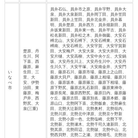
員弁石仏、員弁市之原、員弁宇野、員弁大
泉、員弁大泉新田、員弁岡丁田、員弁笠田
新田、員弁上笠田、員弁北金井、員弁暮
明、員弁楚原、員弁西方、員弁畑新田、員
弁坂東新田、員弁東一色、員弁平古、員弁
松名新田、員弁松之木、員弁御薗、大安石
榑北山、大安石榑下、大安石榑東、大安石
榑南、大安石榑北、大安宇賀、大安宇賀新
楚原、丹
田、大安梅戸、大安大泉、大安大井田、大
生川、阿
安片樋、大安高柳、大安中央ケ丘、大安鍋
下喜、西
坂、大安丹生川上、大安丹生川中、大安丹
藤原、麻
生川久下、大安平塚、大安南金井、大安門
い
生田、三
前、藤原石川、藤原市場、藤原上之山田、
な
里、大
藤原大貝戸、藤原鼎、藤原上相場、藤原川
べ
安、伊勢
合、藤原坂本、藤原篠立、藤原下相場、藤
市
治田、東
原下野尻、藤原志礼石新田、藤原東禅寺、
藤原、梅
藤原長尾、藤原西野尻、藤原日内、藤原藤
戸井、西
ケ丘、藤原古田、藤原別名、藤原本郷、藤
野尻、大
原山口、北勢阿下喜、北勢飯倉、北勢麻生
泉(三重)
田、北勢大辻新田、北勢奥村、北勢垣内、
北勢川原、北勢北中津原、北勢京ケ野新
田、北勢小原一色、北勢塩崎、北勢下平、
北勢新、北勢瀬木、北勢千司久連新田、北
勢其原、北勢田辺、北勢皷、北勢中山、北
勢西貝野、北勢二之瀬、北勢畑毛、北勢治