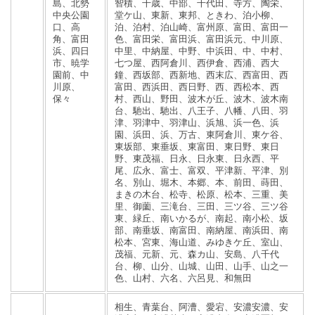
島、北勢
智積、千歳、中部、千代田、寺方、陶栄、
中央公園
堂ケ山、東新、東邦、ときわ、泊小柳、
口、高
泊、泊村、泊山崎、富州原、富田、富田一
角、富田
色、富田栄、富田浜、富田浜元、中川原、
浜、四日
中里、中納屋、中野、中浜田、中、中村、
市、暁学
七つ屋、西阿倉川、西伊倉、西浦、西大
園前、中
鐘、西坂部、西新地、西末広、西富田、西
川原、
富田、西浜田、西日野、西、西松本、西
保々
村、西山、野田、波木が丘、波木、波木南
台、馳出、馳出、八王子、八幡、八田、羽
津、羽津中、羽津山、浜旭、浜一色、浜
園、浜田、浜、万古、東阿倉川、東ケ谷、
東坂部、東垂坂、東富田、東日野、東日
野、東茂福、日永、日永東、日永西、平
尾、広永、富士、富双、平津新、平津、別
名、別山、堀木、本郷、本、前田、蒔田、
まきの木台、松寺、松原、松本、三重、美
里、御薗、三滝台、三田、三ツ谷、三ツ谷
東、緑丘、南いかるが、南起、南小松、坂
部、南垂坂、南富田、南納屋、南浜田、南
松本、宮東、海山道、みゆきケ丘、室山、
茂福、元新、元、森カ山、安島、八千代
台、柳、山分、山城、山田、山手、山之一
色、山村、六名、六呂見、和無田
相生、青葉台、阿漕、愛宕、安濃安濃、安